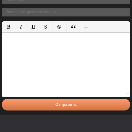
Полужирный
Курсив
Подчеркнутый
Зачеркнутый
Вставить смайлик
Вставка цитаты
Вставка спойлера
0
Отправить