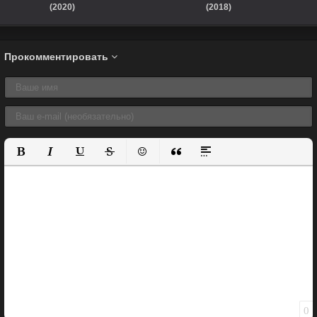
(2020)
(2018)
Прокомментировать
Полужирный
Курсив
Подчеркнутый
Зачеркнутый
Вставить смайлик
Вставка цитаты
Вставка спойлера
0