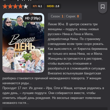
КП:
6.1
IMDB:
2.8
Сезон:
1
|
Серия:
8
HD (720p)
Лихие 90-е. В центре сюжета три
женщины – подруги, жены «новых
русских» Нина и Лена и Мила,
домработница Нины. По странному
совпадению всем трем скоро рожать.
Как выясняется, от Кирилла беременна
не только его жена Нина, но и Мила.
Женщины встречаются в ресторане,
чтобы выяснить отношения и
разобраться в сложившейся ситуации.
Внезапно вспыхнувшая бандитская
разборка становится причиной неожиданного поворота. У женщин
начинаются роды…
Проходит 17 лет. Их дочки – Ира, Оля и Маша, которые родились в
один день, – лучшие подруги. Они собираются вместе, чтобы
отметить общий день рождения. Но веселье омрачает появление
незваного гостя...