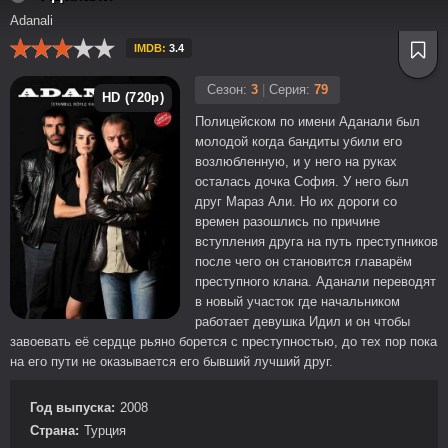
Adanali
IMDB:
3.4
Сезон:
3
|
Серия:
79
HD (720p)
Полицейском по имени Аданали был
молодой когда бандиты убили его
возлюбленную, и у него на руках
осталась дочка София. У него был
друг Мараз Али. Но их дороги со
времен разошлись по причине
вступления друга на путь преступников
после чего он становится главарём
преступного клана. Аданали переводят
в новый участок где начальником
работает девушка Идил и он чтобы
завоевать её сердце рьяно борется с преступностью, до тех пор пока
на его пути не оказывается его бывший лучший друг.
Год выпуска:
2008
Страна:
Турция