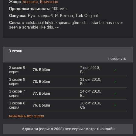
Жанр:
Боевики
,
Криминал
Продолжительность:
100 мин
Озвучка:
Рус. хардсаб, И. Котова, Turk.Original
Слоган:
««Istanbul böyle kapisma görmedi. - Istanbul has never
seen a scramble like this.»»
3 сезон
↑ свернуть
3 сезон 9
7 ноя 2010,
79. Bölüm
✓
серия
Вс
3 сезон 8
31 окт 2010,
78. Bölüm
✓
серия
Вс
3 сезон 7
24 окт 2010,
77. Bölüm
✓
серия
Вс
3 сезон 6
16 окт 2010,
76. Bölüm
✓
серия
Сб
показать все серии
Аданали (сериал 2008) все серии смотреть онлайн