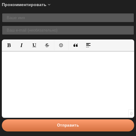
Прокомментировать
Полужирный
Курсив
Подчеркнутый
Зачеркнутый
Вставить смайлик
Вставка цитаты
Вставка спойлера
0
Отправить