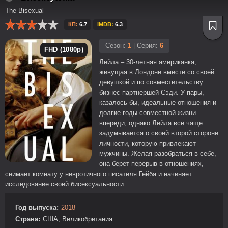
The Bisexual
КП:
6.7
IMDB:
6.3
Сезон:
1
|
Серия:
6
FHD (1080p)
Лейла – 30-летняя американка,
живущая в Лондоне вместе со своей
девушкой и по совместительству
бизнес-партнершей Сэди. У пары,
казалось бы, идеальные отношения и
долгие годы совместной жизни
впереди, однако Лейла все чаще
задумывается о своей второй стороне
личности, которую привлекают
мужчины. Желая разобраться в себе,
она берет перерыв в отношениях,
снимает комнату у невротичного писателя Гейба и начинает
исследование своей бисексуальности.
Год выпуска:
2018
Страна:
США, Великобритания