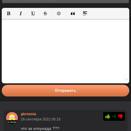
Полужирный
Курсив
Подчеркнутый
Зачеркнутый
Вставить смайлик
Вставка цитаты
Вставка спойлера
0
Отправить
gloriamia
+2
28 сентября 2022 00:18
что за клоунада ???