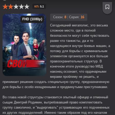
КП:
5.1
Сезон:
8
|
Серия:
16
FHD (1080p)
Сегодняшний мегаполис, это весьма
сложное место, где в полной
безопасности могут себя чувствовать
разве что танкисты, да и то
находящиеся внутри боевых машин, а
потому для борьбы с криминальным
элементом организуется все больше
правоохранительных структур. В
конечном итоге руководство МВД
наконец осознает, что ординарными
мерами проблему не решить, и
принимает решение создать специальную группу, предназначенную
для борьбы с особо изощренными и продвинутыми преступниками.
Во глава новой структуры становится опытный офицер и отменный
сыщик Дмитрий Родимин, вытребовавший право комплектовать
группу самолично, и "выдергивать" устраивающих его подчиненных
из других подразделений. Именно таким образом под его началом