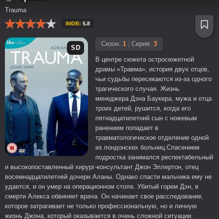
Trauma
IMDB:
5.8
Сезон:
1
|
Серия:
3
SD
В центре сюжета остросюжетной
драмы «Травма», история двух отцов,
чьи судьбы пересекаются из-за одного
трагического случая. Жизнь
менеджера Дэна Баукера, мужа и отца
троих детей, рушится, когда его
пятнадцатилетний сын с ножевым
ранением попадает в
травматологическое отделение одной
из лондонских больниц.Спасением
подростка занимался респектабельный
и высокопоставленный хирург-консультант Джон Эллертон, отец
восемнадцатилетней дочери Аланы. Однако спасти мальчика ему не
удается, и он умер на операционном столе. Убитый горем Дэн, в
смерти Алекса обвиняет врача. Он начинает свое расследование,
которое затрагивает не только профессиональную, но и личную
жизнь Джона, который оказывается в очень сложной ситуации.