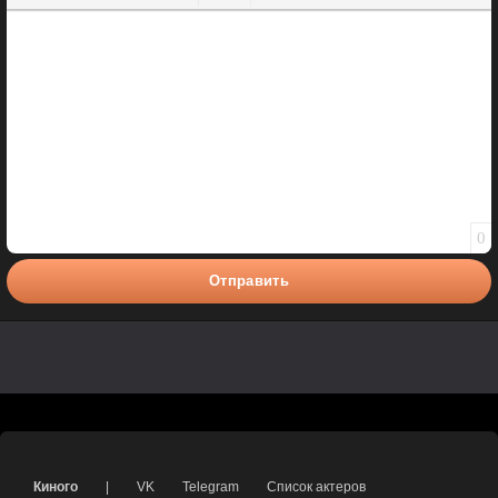
Полужирный
Курсив
Подчеркнутый
Зачеркнутый
Вставить смайлик
Вставка цитаты
Вставка спойлера
0
Отправить
Киного
|
VK
Telegram
Список актеров