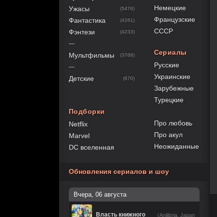
Немецкие
Ужасы
(5476)
Французские
Фантастика
(4261)
СССР
Фэнтези
(4233)
—
Сериалы
Мультфильмы
(3768)
Русские
—
Украинские
Детские
(670)
Зарубежные
Турецкие
Подборки
Про любовь
Netflix
Про акул
Marvel
Неожиданные
DC вселенная
Обновления сериалов и шоу
Вчера, 06 августа
Власть книжного
(Anilibria, Japan