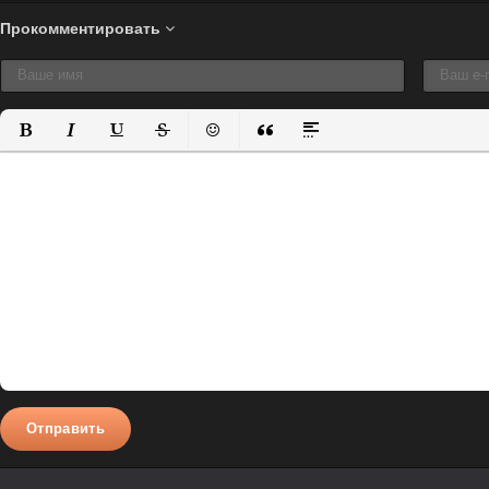
Прокомментировать
Полужирный
Курсив
Подчеркнутый
Зачеркнутый
Вставить смайлик
Вставка цитаты
Вставка спойлера
Отправить