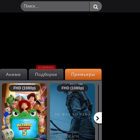
НОВИНКА
Аниме
Подборки
Премьеры
FHD (1080p)
FHD (1080p)
FHD (1080p)