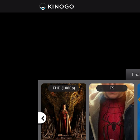
Гла
FHD (1080p)
TS