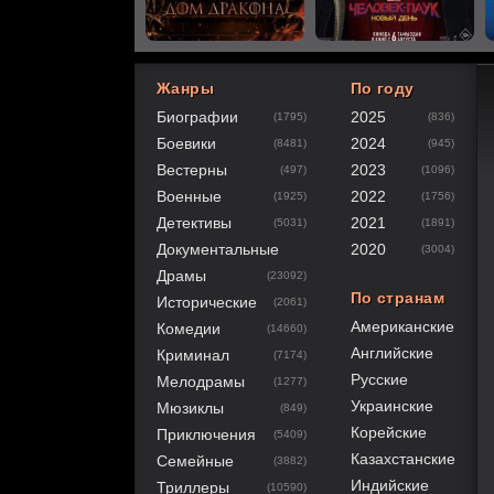
Жанры
По году
Биографии
2025
(1795)
(836)
40
1
2
3
4
5
Боевики
2024
(8481)
(945)
Вестерны
2023
(497)
(1096)
Военные
2022
(1925)
(1756)
Детективы
2021
(5031)
(1891)
Документальные
2020
(3004)
Драмы
(23092)
По странам
Исторические
(2061)
Американские
Комедии
(14660)
Английские
Криминал
(7174)
Русские
Мелодрамы
(1277)
Украинские
Мюзиклы
(849)
Корейские
Приключения
(5409)
Казахстанские
Семейные
(3882)
Индийские
Триллеры
(10590)