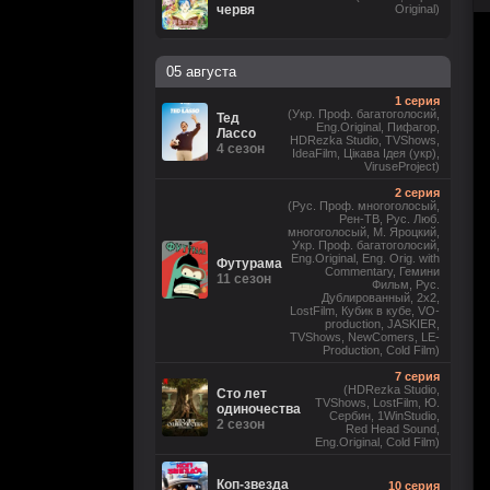
червя
Original)
05 августа
1 серия
(Укр. Проф. багатоголосий,
Тед
Eng.Original, Пифагор,
Лассо
HDRezka Studio, TVShows,
4 сезон
IdeaFilm, Цікава Ідея (укр),
ViruseProject)
2 серия
(Рус. Проф. многоголосый,
Рен-ТВ, Рус. Люб.
многоголосый, М. Яроцкий,
Укр. Проф. багатоголосий,
Eng.Original, Eng. Orig. with
Футурама
Commentary, Гемини
11 сезон
Фильм, Рус.
Дублированный, 2x2,
LostFilm, Кубик в кубе, VO-
production, JASKIER,
TVShows, NewComers, LE-
Production, Cold Film)
7 серия
(HDRezka Studio,
Сто лет
TVShows, LostFilm, Ю.
одиночества
Сербин, 1WinStudio,
2 сезон
Red Head Sound,
Eng.Original, Cold Film)
Коп-звезда
10 серия