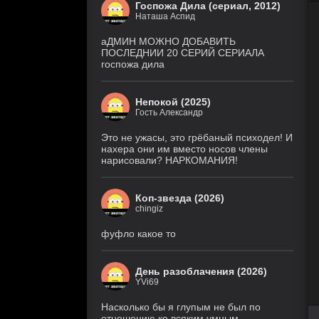
Госпожа Дила (сериал, 2012)
8
Наташа Аспид
Звёздные войны: Видения.
серия
Девятый джедай
(Cold
1 сезон
аДМИН МОЖНО ДОБАВИТЬ
Film)
ПОСЛЕДНИИ 20 СЕРИЙ СЕРИАЛА
госпожа дила
6 серия
Ира
(Рус. Оригинальный, Рус.
2 сезон
Ориг. (без цензуры))
Непокой (2025)
Гость Александр
Великолепная
26 серия
Пятерка
(Рус.
Оригинальный)
8 сезон
Это не ужасы, это грёбаный психодел! И
нахера они им вместо носов члены
нарисовали? НАРКОМАНИЯ!
Игра
18 серия
лжецов
(Anilibria, Japan Original,
AniMaunt)
1 сезон
Коп-звезда (2026)
chingiz
История его
28 серия
служанки
(Рус.
Оригинальный)
1 сезон
фуфло какое то
5 серия
Настоящий
(TVShows,
американец /
День разоблачения (2026)
Eng.Original,
Всеамериканский
HDRezka Studio,
YVi69
8 сезон
Cold Film, Original)
Насколько бы я глупым не был по
отношению ко всяким умным