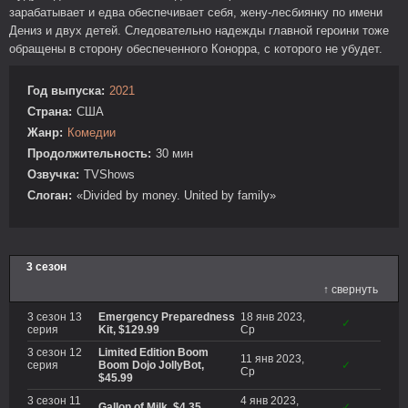
зарабатывает и едва обеспечивает себя, жену-лесбиянку по имени
Дениз и двух детей. Следовательно надежды главной героини тоже
обращены в сторону обеспеченного Конорра, с которого не убудет.
Год выпуска:
2021
Страна:
США
Жанр:
Комедии
Продолжительность:
30 мин
Озвучка:
TVShows
Слоган:
«Divided by money. United by family»
3 сезон
↑ свернуть
3 сезон 13
Emergency Preparedness
18 янв 2023,
✓
серия
Kit, $129.99
Ср
3 сезон 12
Limited Edition Boom
11 янв 2023,
серия
Boom Dojo JollyBot,
✓
Ср
$45.99
3 сезон 11
4 янв 2023,
Gallon of Milk, $4.35
✓