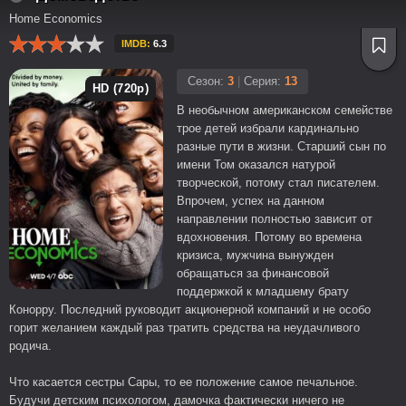
Home Economics
IMDB:
6.3
Сезон:
3
|
Серия:
13
HD (720p)
В необычном американском семействе
трое детей избрали кардинально
разные пути в жизни. Старший сын по
имени Том оказался натурой
творческой, потому стал писателем.
Впрочем, успех на данном
направлении полностью зависит от
вдохновения. Потому во времена
кризиса, мужчина вынужден
обращаться за финансовой
поддержкой к младшему брату
Конорру. Последний руководит акционерной компаний и не особо
горит желанием каждый раз тратить средства на неудачливого
родича.
Что касается сестры Сары, то ее положение самое печальное.
Будучи детским психологом, дамочка фактически ничего не