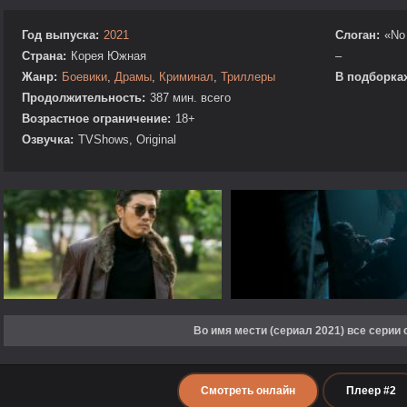
Год выпуска:
2021
Слоган:
«No
Страна:
Корея Южная
–
Жанр:
Боевики
,
Драмы
,
Криминал
,
Триллеры
В подборках
Продолжительность:
387 мин. всего
Возрастное ограничение:
18+
Озвучка:
TVShows, Original
Во имя мести (сериал 2021) все серии
Смотреть онлайн
Плеер #2