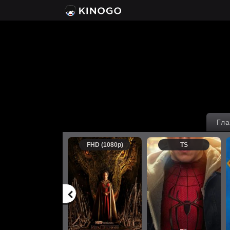
Гла
FHD (1080p)
TS