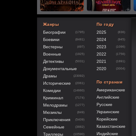
Жанры
По году
Биографии
2025
(1795)
(836)
100
1
2
3
4
5
Боевики
2024
(8481)
(945)
Вестерны
2023
(497)
(1096)
Военные
2022
(1925)
(1756)
Детективы
2021
(5031)
(1891)
Документальные
2020
(3004)
Драмы
(23092)
По странам
Исторические
(2061)
Американские
Комедии
(14660)
Английские
Криминал
(7174)
Русские
Мелодрамы
(1277)
Украинские
Мюзиклы
(849)
Корейские
Приключения
(5409)
Казахстанские
Семейные
(3882)
Индийские
Триллеры
(10590)