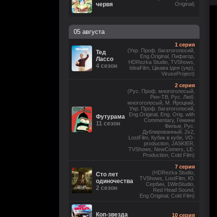
червя
Original)
05 августа
1 серия
(Укр. Проф. багатоголосий,
Тед
Eng.Original, Пифагор,
Лассо
HDRezka Studio, TVShows,
4 сезон
IdeaFilm, Цікава Ідея (укр),
ViruseProject)
2 серия
(Рус. Проф. многоголосый,
Рен-ТВ, Рус. Люб.
многоголосый, М. Яроцкий,
Укр. Проф. багатоголосий,
Eng.Original, Eng. Orig. with
Футурама
Commentary, Гемини
11 сезон
Фильм, Рус.
Дублированный, 2x2,
LostFilm, Кубик в кубе, VO-
production, JASKIER,
TVShows, NewComers, LE-
Production, Cold Film)
7 серия
(HDRezka Studio,
Сто лет
TVShows, LostFilm, Ю.
одиночества
Сербин, 1WinStudio,
2 сезон
Red Head Sound,
Eng.Original, Cold Film)
Коп-звезда
10 серия