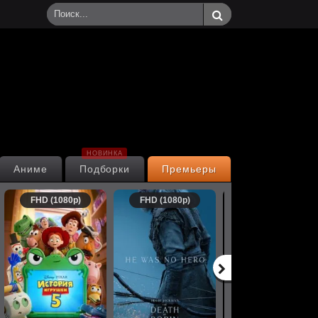
НОВИНКА
Аниме
Подборки
Премьеры
FHD (1080p)
FHD (1080p)
FHD (1080p)