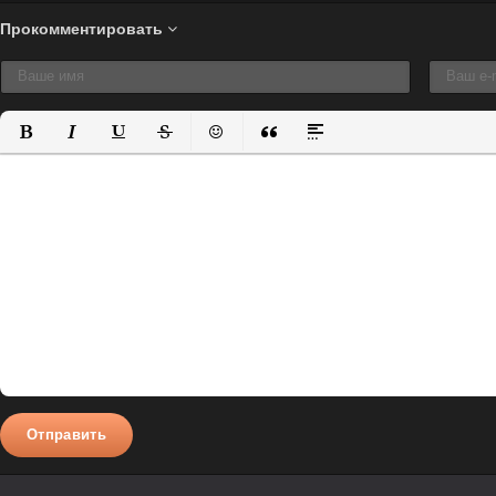
Прокомментировать
Полужирный
Курсив
Подчеркнутый
Зачеркнутый
Вставить смайлик
Вставка цитаты
Вставка спойлера
Отправить