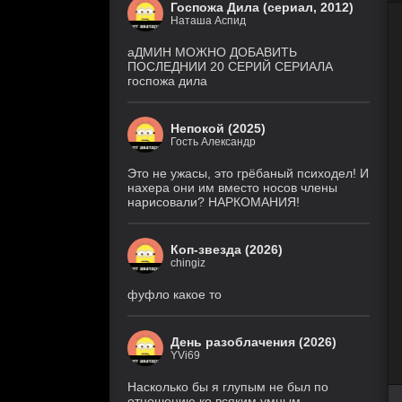
Госпожа Дила (сериал, 2012)
8
Наташа Аспид
Звёздные войны: Видения.
серия
Девятый джедай
(Cold
1 сезон
аДМИН МОЖНО ДОБАВИТЬ
Film)
ПОСЛЕДНИИ 20 СЕРИЙ СЕРИАЛА
госпожа дила
6 серия
Ира
(Рус. Оригинальный, Рус.
2 сезон
Ориг. (без цензуры))
Непокой (2025)
Гость Александр
Великолепная
26 серия
Пятерка
(Рус.
Оригинальный)
8 сезон
Это не ужасы, это грёбаный психодел! И
нахера они им вместо носов члены
нарисовали? НАРКОМАНИЯ!
Игра
18 серия
лжецов
(Anilibria, Japan Original,
AniMaunt)
1 сезон
Коп-звезда (2026)
chingiz
История его
28 серия
служанки
(Рус.
Оригинальный)
1 сезон
фуфло какое то
5 серия
Настоящий
(TVShows,
американец /
День разоблачения (2026)
Eng.Original,
Всеамериканский
HDRezka Studio,
YVi69
8 сезон
Cold Film, Original)
Насколько бы я глупым не был по
отношению ко всяким умным