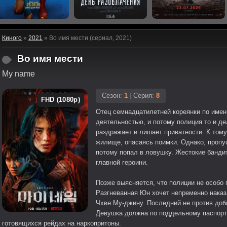
Киного
»
2021
» Во имя мести (сериал, 2021)
Во имя мести
My name
Сезон:
1
|
Серия:
8
FHD (1080p)
Отец семнадцатилетней кореянки по имен
деятельностью, и потому полиция то и де
раздражает и лишает приватности. К тому
жилище, опасаясь поимки. Однако, пропус
потому попал в ловушку. Жестокие банди
главной героини.
Позже выясняется, что полиции не особо
Разгневанная Юн хочет непременно наказа
Чхве Му-джину. Последний не против добы
Девушка должна по поддельному паспорт
готовящихся рейдах на наркопритоны.