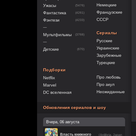
Немецкие
Ужасы
(5476)
Французские
Фантастика
(4261)
СССР
Фэнтези
(4233)
—
Сериалы
Мультфильмы
(3768)
Русские
—
Украинские
Детские
(670)
Зарубежные
Турецкие
Подборки
Про любовь
Netflix
Про акул
Marvel
Неожиданные
DC вселенная
Обновления сериалов и шоу
Вчера, 06 августа
Власть книжного
(Anilibria, Japan