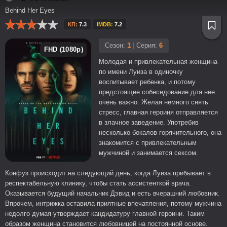
Behind Her Eyes
КП:
7.3
IMDB:
7.2
Сезон:
1
|
Серия:
6
FHD (1080p)
Молодая и привлекательная женщина
по имени Луиза в одиночку
воспитывает ребенка, и потому
предстоящее собеседование для нее
очень важно. Желая немного снять
стресс, главная героиня отправляется
в злачное заведение. Употребив
несколько бокалов горячительного, она
знакомится с привлекательным
мужчиной и занимается сексом.
Конфуз происходит на следующий день, когда Луиза прибывает в
респектабельную клинику, чтобы стать ассистенткой врача.
Оказывается будущий начальник Дэвид и есть вчерашний любовник.
Впрочем, интрижка оставила приятные впечатления, потому мужчина
недолго думая утверждает кандидатуру главной героини. Таким
образом женщина становится любовницей на постоянной основе.