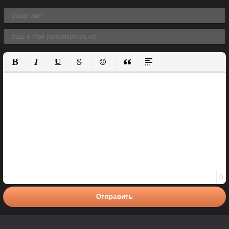
Полужирный
Курсив
Подчеркнутый
Зачеркнутый
Вставить смайлик
Вставка цитаты
Вставка спойлера
0
Отправить