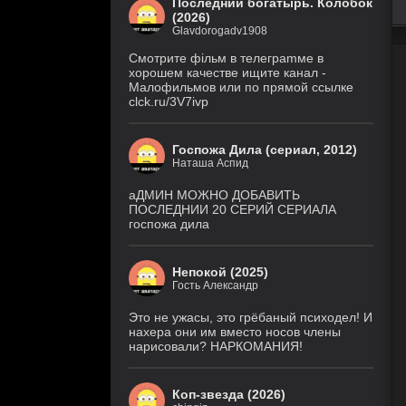
Последний богатырь. Колобок
(Дубл.), Eng.Original)
(2026)
Glavdorogadv1908
Крестьянин
7 серия
999 уровня
(IVI, DreamCast,
Смoтритe фiльм в тeлeграmме в
AniLiberty, AniMaunt)
1 сезон
хoрoшем кaчeстве ищитe кaнал -
Малофильмов или по прямой ссылке
clck.ru/3V7ivp
Фейк
6 серия
1 сезон
(Рус. Оригинальный)
Госпожа Дила (сериал, 2012)
История его
30 серия
Наташа Аспид
служанки
(Рус.
Оригинальный)
1 сезон
аДМИН МОЖНО ДОБАВИТЬ
ПОСЛЕДНИИ 20 СЕРИЙ СЕРИАЛА
Великолепная
госпожа дила
28 серия
Пятерка
(Рус.
Оригинальный)
8 сезон
Непокой (2025)
Гость Александр
Закон природы
9 серия
1 сезон
(DiziDenizi, MyDizi)
Это не ужасы, это грёбаный психодел! И
нахера они им вместо носов члены
нарисовали? НАРКОМАНИЯ!
Медиум
4 серия
5 сезон
(Рус. Оригинальный)
Коп-звезда (2026)