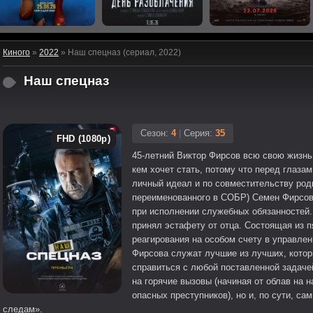
Киного
»
2022
» Наш спецназ (сериал, 2022)
Наш спецназ
Сезон:
4
|
Серия:
35
FHD (1080p)
45-летний Виктор Фирсов всю свою жизнь 
кем хочет стать, потому что перед глаза
личный идеал и по совместительству род
переименованного в СОБР) Семен Фирсов. 
при исполнении служебных обязанностей.
принял эстафету от отца. Состоящая из 
реагирования на особом счету в управлен
Фирсова служат лучшие из лучших, котор
справиться с любой поставленной задаче
на горячие вызовы (начиная от облав на 
опасных преступников), но и, по сути, с
следам».