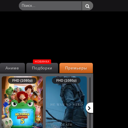
НОВИНКА
Аниме
Подборки
Премьеры
FHD (1080p)
FHD (1080p)
FHD (1080p)