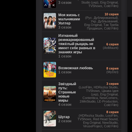
3 сезон
Studio (укр), Eng.Original,
TVShows, Cold Film)
10 серия
Моя жизнь с
(Рус. Дублированный,
мальчиками
Укр. Дубльований,
Уолтер
Eng.Original, Так Треба
3 сезон
Продакшн, Cold Film)
Изгнанный
реинкарнированный
тяжёлый рыцарь не
6 серия
имеет себе равных в
(AniMaunt)
знаниях игры
1 сезон
Возможная любовь
8 серия
1 сезон
(MyDizi)
Звёздный
3 серия
(LostFilm, HDRezka Studio,
путь:
TVShows, Цікава Ідея
Странные
(укр), Eng.Original,
новые
Contentica, NewComers,
миры
1WinStudio, LE-Production,
4 сезон
Cold Film)
8 серия
(HDRezka Studio, LostFilm,
Шугар
TVShows, Red Head Sound,
2 сезон
Eng.Original, NewStudio,
ViruseProject, Cold Film)