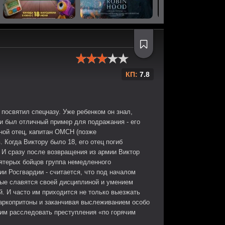
КП:
7.8
посвятил спецназу. Уже ребенком он знал,
ми был отличный пример для подражания - его
ной отец, капитан ОМСН (позже
Когда Виктору было 18, его отец погиб
 И сразу после возвращения из армии Виктор
пятерых бойцов группа немедленного
ии Росгвардии - считается, что под началом
ые славятся своей дисциплиной и умением
й. И часто им приходится не только выезжать
наркопритоны и заканчивая выслеживанием особо
амим расследовать преступления «по горячим