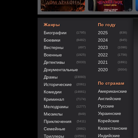
Жанры
По году
Биографии
2025
(1795)
(836)
60
1
2
3
4
5
Боевики
2024
(8482)
(945)
Вестерны
2023
(497)
(1096)
Военные
2022
(1925)
(1756)
Детективы
2021
(5033)
(1891)
Документальные
2020
(3004)
Драмы
(23093)
По странам
Исторические
(2061)
Американские
Комедии
(14661)
Английские
Криминал
(7174)
Русские
Мелодрамы
(1277)
Украинские
Мюзиклы
(849)
Корейские
Приключения
(5411)
Казахстанские
Семейные
(3882)
Индийские
Триллеры
(10591)