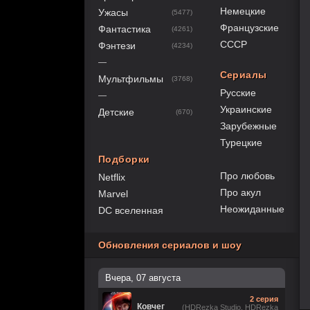
Немецкие
Ужасы
(5477)
Французские
Фантастика
(4261)
СССР
Фэнтези
(4234)
—
Сериалы
Мультфильмы
(3768)
Русские
—
Украинские
Детские
(670)
Зарубежные
Турецкие
Подборки
Про любовь
Netflix
Про акул
Marvel
Неожиданные
DC вселенная
Обновления сериалов и шоу
Вчера, 07 августа
2 серия
Ковчег
(HDRezka Studio, HDRezka