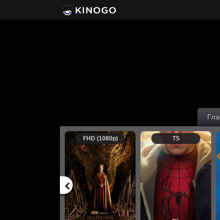
Гла
FHD (1080p)
TS