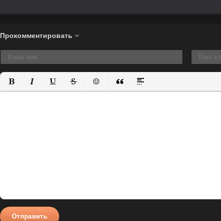
Прокомментировать
Полужирный
Курсив
Подчеркнутый
Зачеркнутый
Вставить смайлик
Вставка цитаты
Вставка спойлера
Отправить