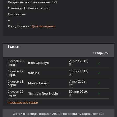
Возрастное ограничение:
12+
Озвучка:
HDRezka Studio
Слоган:
—
–
В подборках:
Для молодёжи
1 сезон
↑ свернуть
1 сезон 23
21 мая 2019,
Irish Goodbye
✓
серия
Вт
1 сезон 22
14 мая 2019,
Whales
✓
серия
Вт
1 сезон 21
7 мая 2019,
Mike's Award
✓
серия
Вт
1 сезон 20
30 апр 2019,
Timmy's New Hobby
✓
серия
Вт
показать все серии
Детки в порядке (сериал 2018) все серии смотреть онлайн