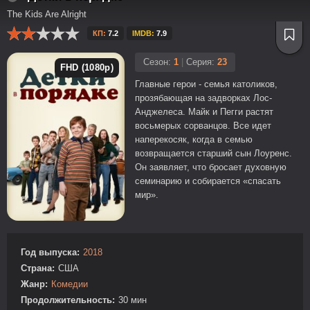
The Kids Are Alright
КП:
7.2
IMDB:
7.9
Сезон:
1
|
Серия:
23
FHD (1080p)
Главные герои - семья католиков,
прозябающая на задворках Лос-
Анджелеса. Майк и Пегги растят
восьмерых сорванцов. Все идет
наперекосяк, когда в семью
возвращается старший сын Лоуренс.
Он заявляет, что бросает духовную
семинарию и собирается «спасать
мир».
Год выпуска:
2018
Страна:
США
Жанр:
Комедии
Продолжительность:
30 мин