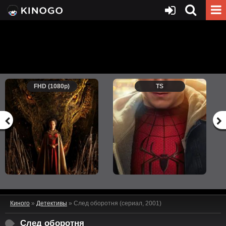
FHD (1080p)
TS
Киного
»
Детективы
» След оборотня (сериал, 2001)
След оборотня