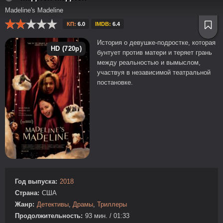
Madeline's Madeline
КП:
6.0
IMDB:
6.4
История о девушке-подростке, которая
HD (720p)
бунтует против матери и теряет грань
между реальностью и вымыслом,
участвуя в независимой театральной
постановке.
Год выпуска:
2018
Страна:
США
Жанр:
Детективы
,
Драмы
,
Триллеры
Продолжительность:
93 мин. / 01:33