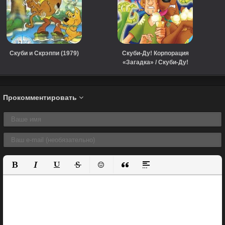
Скуби и Скрэппи (1979)
Скуби-Ду! Корпорация
«Загадка» / Скуби-Ду!
Корпорация "Тайна"
(сериал, 2010)
Прокомментировать
Полужирный
Курсив
Подчеркнутый
Зачеркнутый
Вставить смайлик
Вставка цитаты
Вставка спойлера