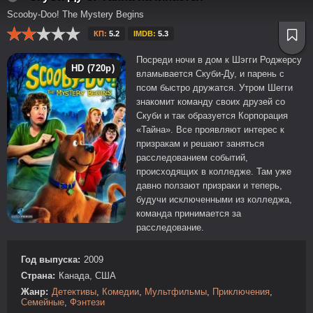
Scooby-Doo! The Mystery Begins
КП:
5.2
IMDB:
5.3
Посреди ночи в дом к Шэгги Роджерсу
HD (720p)
вламывается Скуби-Ду, и парень с
псом быстро дружатся. Утром Шегги
знакомит команду своих друзей со
Скуби и так образуется Корпорация
«Тайна». Все проявляют интерес к
призракам и решают заняться
расследованием событий,
происходящих в колледже. Там уже
давно ползают призраки и теперь,
будучи исключенными из колледжа,
команда принимается за
расследование.
Год выпуска:
2009
Страна:
Канада, США
Жанр:
Детективы
,
Комедии
,
Мультфильмы
,
Приключения
,
Семейные
,
Фэнтези