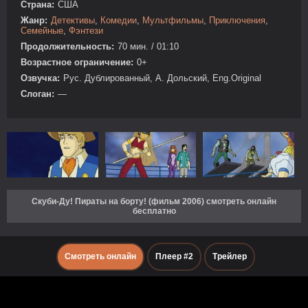
Страна:
США
Жанр:
Детективы
,
Комедии
,
Мультфильмы
,
Приключения
,
Семейные
,
Фэнтези
Продолжительность:
70 мин. / 01:10
Возрастное ограничение:
0+
Озвучка:
Рус. Дублированный, А. Дольский, Eng.Original
Слоган:
—
Скуби-Ду! Пираты на борту! (фильм 2006) смотреть онлайн
бесплатно
Смотреть онлайн
Плеер #2
Трейлер