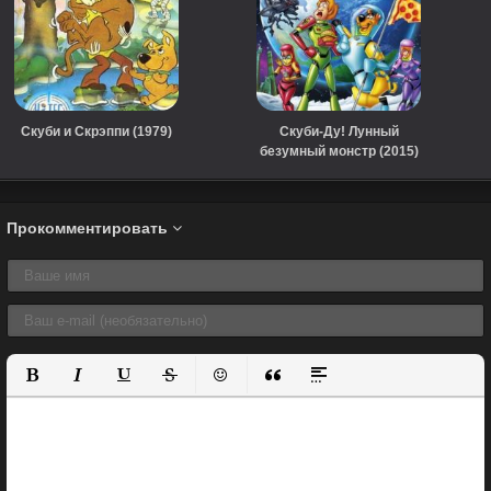
Скуби и Скрэппи (1979)
Скуби-Ду! Лунный
безумный монстр (2015)
Прокомментировать
Полужирный
Курсив
Подчеркнутый
Зачеркнутый
Вставить смайлик
Вставка цитаты
Вставка спойлера