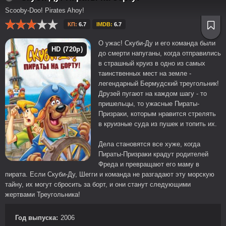
Scooby-Doo! Pirates Ahoy!
КП:
6.7
IMDB:
6.7
О ужас! Скуби-Ду и его команда были
HD (720p)
до смерти напуганы, когда отправились
в страшный круиз в одно из самых
таинственных мест на земле -
легендарный Бермудский треугольник!
Друзей пугают на каждом шагу - то
пришельцы, то ужасные Пираты-
Призраки, которым нравится стрелять
в круизные суда из пушек и топить их.
Дела становятся все хуже, когда
Пираты-Призраки крадут родителей
Фреда и превращают его маму в
пирата. Если Скуби-Ду, Шегги и команда не разгадают эту морскую
тайну, их могут сбросить за борт, и они станут следующими
жертвами Треугольника!
Год выпуска:
2006