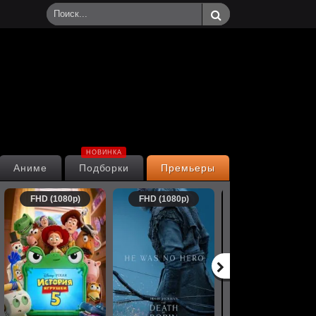
НОВИНКА
Аниме
Подборки
Премьеры
FHD (1080p)
FHD (1080p)
FHD (1080p)