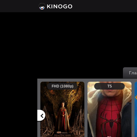
Гла
FHD (1080p)
TS