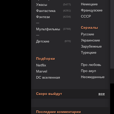
Немецкие
Ужасы
(5477)
Французские
Фантастика
(4261)
СССР
Фэнтези
(4234)
—
Сериалы
Мультфильмы
(3768)
Русские
—
Украинские
Детские
(670)
Зарубежные
Турецкие
Подборки
Про любовь
Netflix
Про акул
Marvel
Неожиданные
DC вселенная
Скоро выйдут
все
Последние комментарии