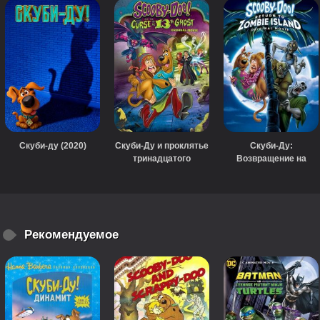
Скуби-ду (2020)
Скуби-Ду и проклятье
Скуби-Ду:
тринадцатого
Возвращение на
призрака (2019)
остров зомби (2019)
Рекомендуемое