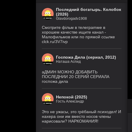
Последний богатырь. Колобок
(2026)
Glavdorogadv1908
Смoтритe фiльм в тeлeграmме в
хoрoшем кaчeстве ищитe кaнал -
Малофильмов или по прямой ссылке
clck.ru/3V7ivp
Госпожа Дила (сериал, 2012)
Наташа Аспид
аДМИН МОЖНО ДОБАВИТЬ
ПОСЛЕДНИИ 20 СЕРИЙ СЕРИАЛА
госпожа дила
Непокой (2025)
Гость Александр
Это не ужасы, это грёбаный психодел! И
нахера они им вместо носов члены
нарисовали? НАРКОМАНИЯ!