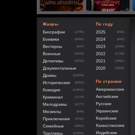
Жанры
По году
Биографии
2025
(1795)
(836)
60
1
2
3
4
5
Боевики
2024
(8482)
(945)
Вестерны
2023
(497)
(1096)
Военные
2022
(1925)
(1756)
Детективы
2021
(5033)
(1891)
Документальные
2020
(3004)
Драмы
(23093)
По странам
Исторические
(2061)
Американские
Комедии
(14661)
Английские
Криминал
(7174)
Русские
Мелодрамы
(1277)
Украинские
Мюзиклы
(849)
Корейские
Приключения
(5411)
Казахстанские
Семейные
(3882)
Индийские
Триллеры
(10591)