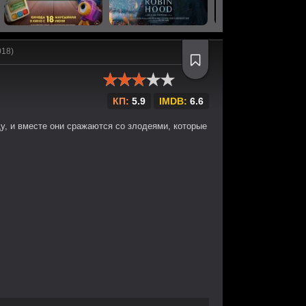
018)
КП:
5.9
IMDB:
6.6
у, и вместе они сражаются со злодеями, которые