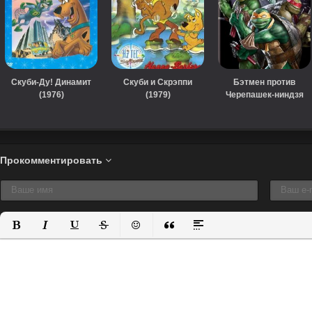
Скуби-Ду! Динамит
Скуби и Скрэппи
Бэтмен против
(1976)
(1979)
Черепашек-ниндзя
(2019)
Прокомментировать
Полужирный
Курсив
Подчеркнутый
Зачеркнутый
Вставить смайлик
Вставка цитаты
Вставка спойлера