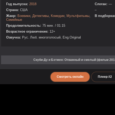
Год выпуска:
2018
Слоган:
—
Страна:
США
–
Жанр:
Боевики
,
Детективы
,
Комедии
,
Мультфильмы
,
В подборках
Семейные
Продолжительность:
75 мин. / 01:15
Возрастное ограничение:
12+
Озвучка:
Рус. Люб. многоголосый, Eng.Original
Скуби-Ду и Бэтмен: Отважный и смелый (фильм 201
Смотреть онлайн
Плеер #2