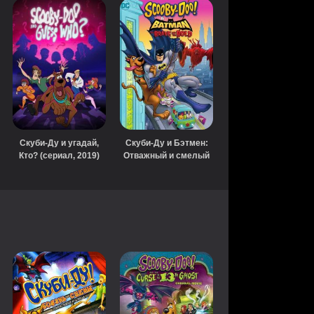
Скуби-Ду и угадай,
Скуби-Ду и Бэтмен:
Лего Скуби-ду:
Кто? (сериал, 2019)
Отважный и смелый
Улетный пляж (2017
(2018)