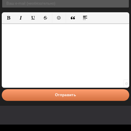
Полужирный
Курсив
Подчеркнутый
Зачеркнутый
Вставить смайлик
Вставка цитаты
Вставка спойлера
0
Отправить