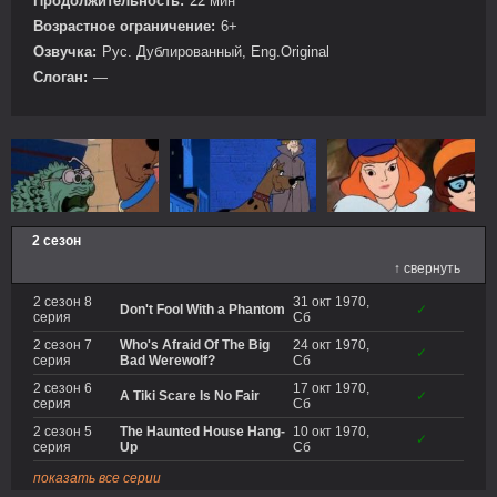
Продолжительность:
22 мин
Возрастное ограничение:
6+
Озвучка:
Рус. Дублированный, Eng.Original
Слоган:
—
2 сезон
↑ свернуть
2 сезон 8
31 окт 1970,
Don't Fool With a Phantom
✓
серия
Сб
2 сезон 7
Who's Afraid Of The Big
24 окт 1970,
✓
серия
Bad Werewolf?
Сб
2 сезон 6
17 окт 1970,
A Tiki Scare Is No Fair
✓
серия
Сб
2 сезон 5
The Haunted House Hang-
10 окт 1970,
✓
серия
Up
Сб
показать все серии