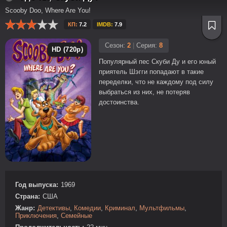
Scooby Doo, Where Are You!
КП:
7.2
IMDB:
7.9
Сезон:
2
|
Серия:
8
HD (720p)
Популярный пес Скуби Ду и его юный
приятель Шэгги попадают в такие
переделки, что не каждому под силу
выбраться из них, не потеряв
достоинства.
Год выпуска:
1969
Страна:
США
Жанр:
Детективы
,
Комедии
,
Криминал
,
Мультфильмы
,
Приключения
,
Семейные