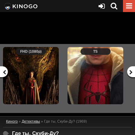
FHD (1080p)
TS
Киного
»
Детективы
» Где ты, Скуби-Ду? (1969)
Где ты, Скуби-Ду?