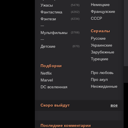
Немецкие
Ужасы
(5478)
Французские
Фантастика
(4262)
СССР
Фэнтези
(4234)
—
Сериалы
Мультфильмы
(3768)
Русские
—
Украинские
Детские
(670)
Зарубежные
Турецкие
Подборки
Про любовь
Netflix
Про акул
Marvel
Неожиданные
DC вселенная
Скоро выйдут
все
Последние комментарии