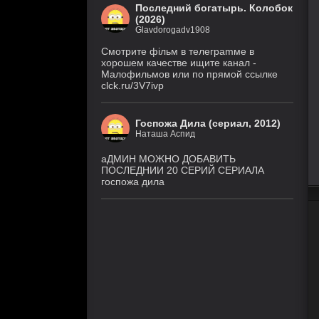
Последний богатырь. Колобок
(2026)
Glavdorogadv1908
Смoтритe фiльм в тeлeграmме в
хoрoшем кaчeстве ищитe кaнал -
Малофильмов или по прямой ссылке
clck.ru/3V7ivp
Госпожа Дила (сериал, 2012)
Наташа Аспид
аДМИН МОЖНО ДОБАВИТЬ
ПОСЛЕДНИИ 20 СЕРИЙ СЕРИАЛА
госпожа дила