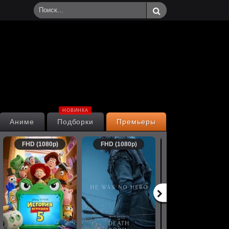
НОВИНКА
Аниме
Подборки
Премьеры
FHD (1080p)
FHD (1080p)
FHD (1080p)