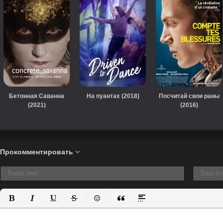
Бетонная Саванна
На пуантах (2018)
Посчитай свои раны
(2021)
(2016)
Прокомментировать
Полужирный
Курсив
Подчеркнутый
Зачеркнутый
Вставить смайлик
Вставка цитаты
Вставка спойлера