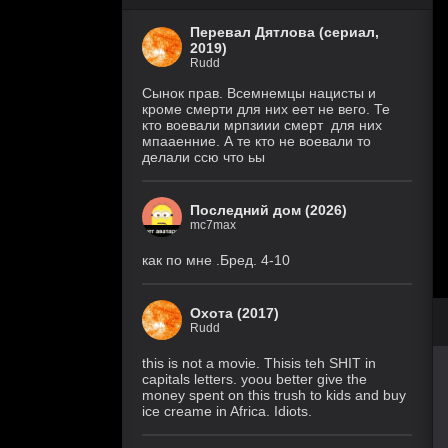
Перевал Дятлова (сериал,
2019)
Rudd
Сынок прав. Всемнемцы нацисты и
кроме смерти для них еет не вего. Те
кто воевали мрпзиии смерт для них
мпааенние. А те кто не воевали то
делали ссю что ьы
Последний дом (2026)
mc7max
как по мне .Бред. 4-10
Охота (2017)
Rudd
this is not a movie. Thisis teh SHIT in
capitals letters. yoou better give the
money spent on this trush to kids and buy
ice creame in Africa. Idiots.