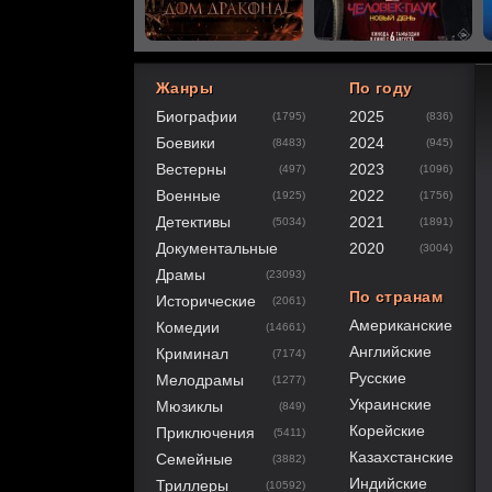
Жанры
По году
Биографии
2025
(1795)
(836)
80
1
2
3
4
5
Боевики
2024
(8483)
(945)
Вестерны
2023
(497)
(1096)
Военные
2022
(1925)
(1756)
Детективы
2021
(5034)
(1891)
Документальные
2020
(3004)
Драмы
(23093)
По странам
Исторические
(2061)
Американские
Комедии
(14661)
Английские
Криминал
(7174)
Русские
Мелодрамы
(1277)
Украинские
Мюзиклы
(849)
Корейские
Приключения
(5411)
Казахстанские
Семейные
(3882)
Индийские
Триллеры
(10592)