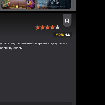
IMDB:
4.8
успеха, вдохновлённый встречей с девушкой -
 вершину славы.