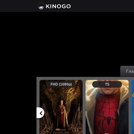
Гла
FHD (1080p)
TS