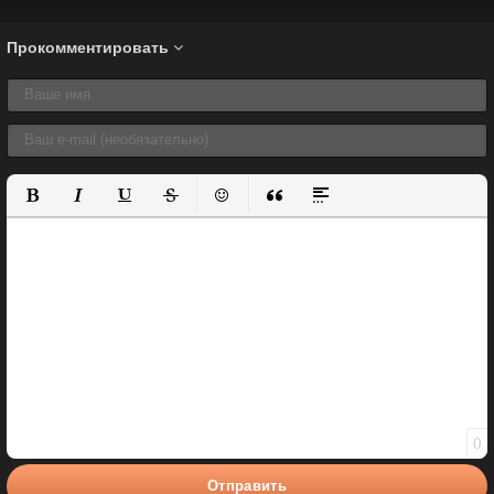
Прокомментировать
Полужирный
Курсив
Подчеркнутый
Зачеркнутый
Вставить смайлик
Вставка цитаты
Вставка спойлера
0
Отправить