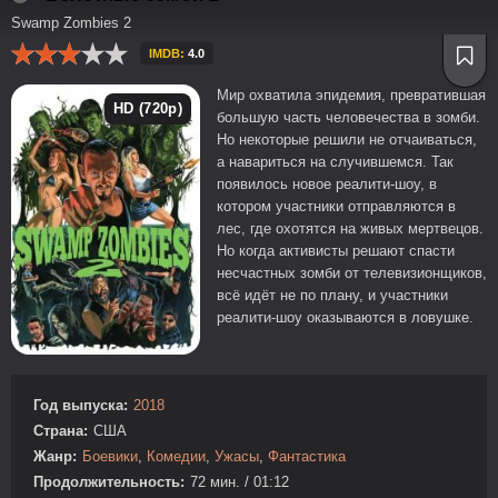
Swamp Zombies 2
IMDB:
4.0
Мир охватила эпидемия, превратившая
HD (720p)
большую часть человечества в зомби.
Но некоторые решили не отчаиваться,
а навариться на случившемся. Так
появилось новое реалити-шоу, в
котором участники отправляются в
лес, где охотятся на живых мертвецов.
Но когда активисты решают спасти
несчастных зомби от телевизионщиков,
всё идёт не по плану, и участники
реалити-шоу оказываются в ловушке.
Год выпуска:
2018
Страна:
США
Жанр:
Боевики
,
Комедии
,
Ужасы
,
Фантастика
Продолжительность:
72 мин. / 01:12