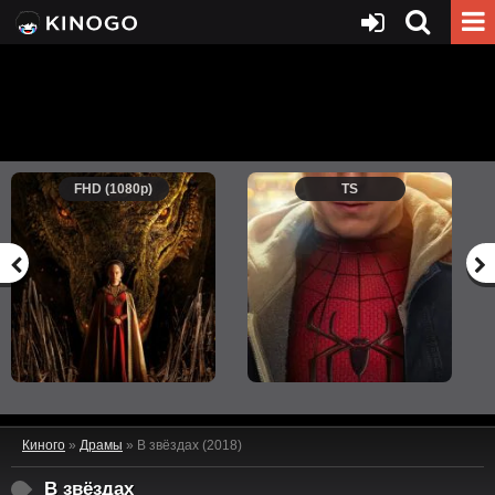
FHD (1080p)
TS
Киного
»
Драмы
» В звёздах (2018)
В звёздах