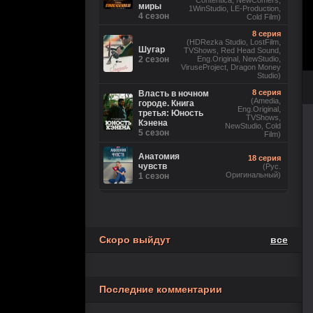
Contentica, NewComers,
миры
1WinStudio, LE-Production,
4 сезон
Cold Film)
8 серия
(HDRezka Studio, LostFilm,
Шугар
TVShows, Red Head Sound,
2 сезон
Eng.Original, NewStudio,
ViruseProject, Dragon Money
Studio)
8 серия
Власть в ночном
(Amedia,
городе. Книга
Eng.Original,
третья: Юность
TVShows,
Кэнена
NewStudio, Cold
5 сезон
Film)
Анатомия
18 серия
чувств
(Рус.
Оригинальный)
1 сезон
6 серия
(Невафильм, LostFilm,
HDRezka Studio, Eng.Original,
DniproFilm (укр), TVShows,
Бункер
NewComers, Red Head Sound,
3 сезон
Скоро выйдут
все
1WinStudio, LE-Production, М.
Яроцкий, Cold Film, rus0, rus1,
rus2, rus3, rus4, rus5, rus6,
eng7)
Последние комментарии
Коп-звезда
13 серия
1 сезон
(Рус. Оригинальный)