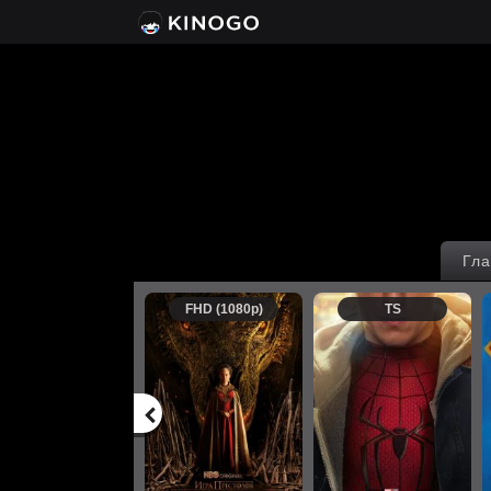
Гла
FHD (1080p)
TS