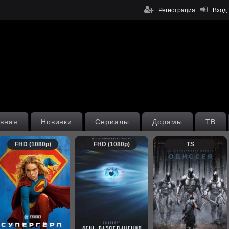
Регистрация
Вход
вная
Новинки
Сериалы
Дорамы
ТВ
FHD (1080p)
FHD (1080p)
TS