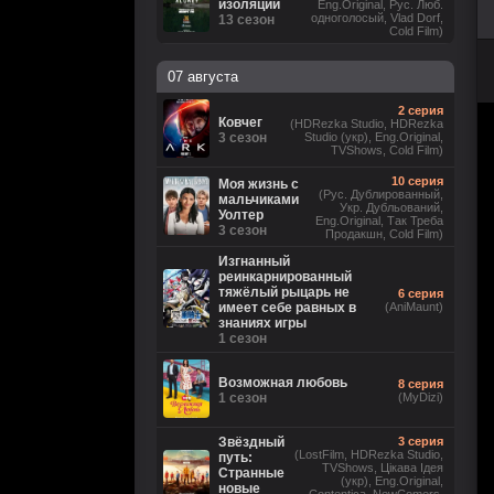
изоляции
Eng.Original, Рус. Люб.
одноголосый, Vlad Dorf,
13 сезон
Cold Film)
07 августа
2 серия
Ковчег
(HDRezka Studio, HDRezka
3 сезон
Studio (укр), Eng.Original,
TVShows, Cold Film)
10 серия
Моя жизнь с
(Рус. Дублированный,
мальчиками
Укр. Дубльований,
Уолтер
Eng.Original, Так Треба
3 сезон
Продакшн, Cold Film)
Изгнанный
реинкарнированный
тяжёлый рыцарь не
6 серия
имеет себе равных в
(AniMaunt)
знаниях игры
1 сезон
Возможная любовь
8 серия
1 сезон
(MyDizi)
Звёздный
3 серия
(LostFilm, HDRezka Studio,
путь:
TVShows, Цікава Ідея
Странные
(укр), Eng.Original,
новые