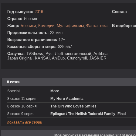
Год выпуска:
2016
Слоган:
—
Страна:
Япония
–
Жанр:
Боевики
,
Комедии
,
Мультфильмы
,
Фантастика
В подборках
Продолжительность:
23 мин
Возрастное ограничение:
12+
Кассовые сборы в мире:
$28 557
Озвучка:
TVShows, Рус. Люб. многоголосый, Anilibria,
Japan Original, KANSAI, AniDub, Crunchyroll, JASKIER
8 сезон
Special
More
8 сезон 11 серия
My Hero Academia
8 сезон 10 серия
The Girl Who Loves Smiles
8 сезон 9 серия
Epilogue / The Hellish Todoroki Family: Final
показать все серии
Моя геройская академия (сериал 2016) все 