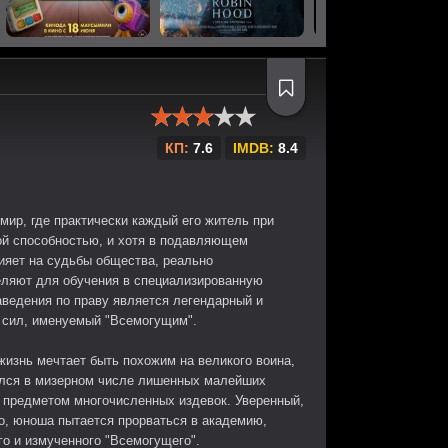
КП:
7.6
IMDB:
8.4
мир, где практически каждый его житель при
ой способностью, и хотя в подавляющем
ияет на судьбы общества, реально
еляют для обучения в специализированную
аведения по праву является легендарный и
 сил, именуемый "Всемогущим".
изнь мечтает быть похожим на великого воина,
зался в мизерном числе лишенных малейших
я предметом многочисленных издевок. Уверенный,
о, юноша пытается прорваться в академию,
го и измученного "Всемогущего".