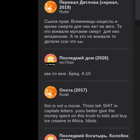
Перевал Дятлова (сериал,
2019)
Rudd
Похищение
6 серия
1 сезон
(Рус. Оригинальный)
Сынок прав. Всемнемцы нацисты и
кроме смерти для них еет не вего. Те
1 серия
кто воевали мрпзиии смерт для них
Осколки
(HDRezka Studio, HDrezka
мпааенние. А те кто не воевали то
1 сезон
Studio (18+), HDrezka Studio
делали ссю что ьы
(Дубл.), Eng.Original)
Крестьянин
7 серия
999 уровня
(IVI, DreamCast,
Последний дом (2026)
AniLiberty, AniMaunt)
1 сезон
mc7max
как по мне .Бред. 4-10
Фейк
6 серия
1 сезон
(Рус. Оригинальный)
Охота (2017)
Rudd
История его
30 серия
служанки
(Рус.
Оригинальный)
1 сезон
this is not a movie. Thisis teh SHIT in
capitals letters. yoou better give the
money spent on this trush to kids and buy
Великолепная
28 серия
ice creame in Africa. Idiots.
Пятерка
(Рус.
Оригинальный)
8 сезон
Последний богатырь. Колобок
Закон природы