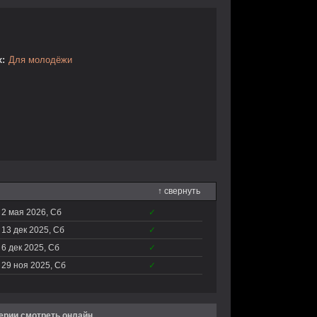
:
Для молодёжи
↑ свернуть
2 мая 2026, Сб
✓
13 дек 2025, Сб
✓
6 дек 2025, Сб
✓
29 ноя 2025, Сб
✓
серии смотреть онлайн