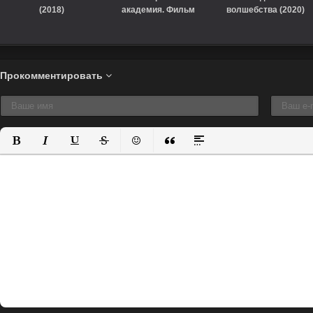
(2018)
академия. Фильм
волшебства (2020)
(2018)
Прокомментировать
Полужирный
Курсив
Подчеркнутый
Зачеркнутый
Вставить смайлик
Вставка цитаты
Вставка спойлера