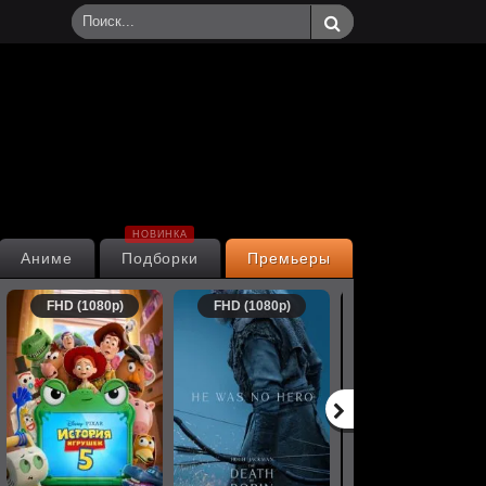
НОВИНКА
Аниме
Подборки
Премьеры
FHD (1080p)
FHD (1080p)
FHD (1080p)