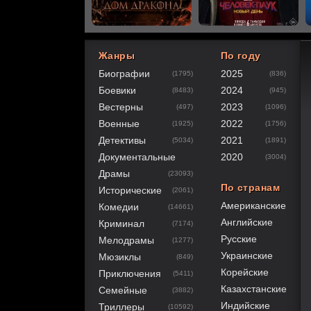
Жанры
По году
Биографии
2025
(1795)
(836)
60
1
2
3
4
5
Боевики
2024
(8483)
(945)
Вестерны
2023
(497)
(1096)
Военные
2022
(1925)
(1756)
Детективы
2021
(5034)
(1891)
Документальные
2020
(3004)
Драмы
(23093)
По странам
Исторические
(2061)
Американские
Комедии
(14661)
Английские
Криминал
(7174)
Русские
Мелодрамы
(1277)
Украинские
Мюзиклы
(849)
Корейские
Приключения
(5411)
Казахстанские
Семейные
(3882)
Индийские
Триллеры
(10592)