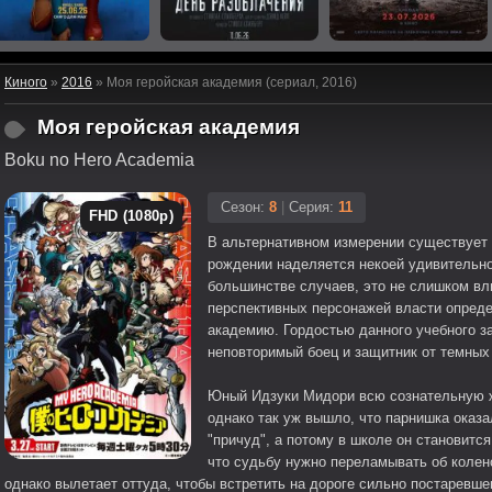
Киного
»
2016
» Моя геройская академия (сериал, 2016)
Моя геройская академия
Boku no Hero Academia
Сезон:
8
|
Серия:
11
FHD (1080p)
В альтернативном измерении существует 
рождении наделяется некоей удивительн
большинстве случаев, это не слишком вл
перспективных персонажей власти опред
академию. Гордостью данного учебного з
неповторимый боец и защитник от темных
Юный Идзуки Мидори всю сознательную ж
однако так уж вышло, что парнишка ока
"причуд", а потому в школе он становитс
что судьбу нужно переламывать об колен
однако вылетает оттуда, чтобы встретить на дороге сильно постаревше