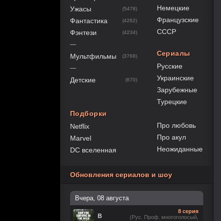
Немецкие
Ужасы
(5478)
Французские
Фантастика
(4262)
СССР
Фэнтези
(4234)
—
Сериалы
Мультфильмы
(3768)
Русские
—
Украинские
Детские
(670)
Зарубежные
Турецкие
Подборки
Про любовь
Netflix
Про акул
Marvel
Неожиданные
DC вселенная
Обновления сериалов и шоу
Вчера, 08 августа
8 серия
В
(Рус. Проф. многоголосый,