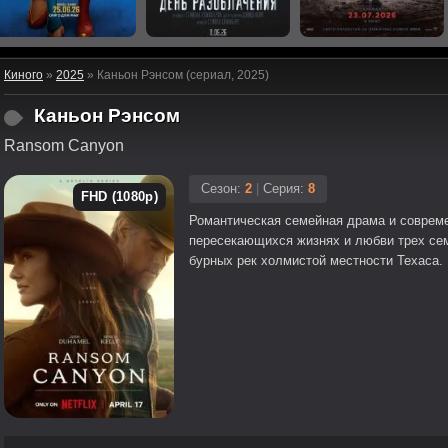
Киного
»
2025
» Каньон Рэнсом (сериал, 2025)
Каньон Рэнсом
Ransom Canyon
Сезон:
2
|
Серия:
8
FHD (1080p)
Романтическая семейная драма и совреме
пересекающихся жизнях и любви трех сем
бурных рек холмистой местности Техаса.