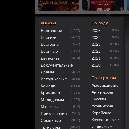
Жанры
По году
Биографии
2025
(1795)
(836)
80
1
2
3
4
5
Боевики
2024
(8483)
(945)
Вестерны
2023
(497)
(1096)
Военные
2022
(1925)
(1756)
Детективы
2021
(5034)
(1891)
Документальные
2020
(3004)
Драмы
(23093)
По странам
Исторические
(2061)
Американские
Комедии
(14661)
Английские
Криминал
(7174)
Русские
Мелодрамы
(1277)
Украинские
Мюзиклы
(849)
Корейские
Приключения
(5411)
Казахстанские
Семейные
(3882)
Индийские
Триллеры
(10592)