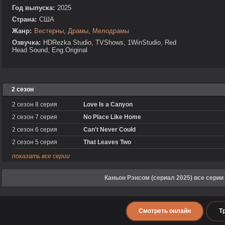
Год выпуска:
2025
Страна:
США
Жанр:
Вестерны
,
Драмы
,
Мелодрамы
Озвучка:
HDRezka Studio, TVShows, 1WinStudio, Red
Head Sound, Eng.Original
2 сезон
2 сезон 8 серия
Love Is a Canyon
2 сезон 7 серия
No Place Like Home
2 сезон 6 серия
Can't Never Could
2 сезон 5 серия
That Leaves Two
показать все серии
Каньон Рэнсом (сериал 2025) все серии
Смотреть онлайн
Т