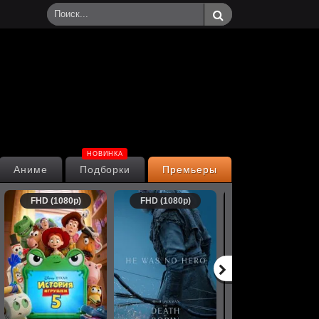
НОВИНКА
Аниме
Подборки
Премьеры
FHD (1080p)
FHD (1080p)
FHD (1080p)