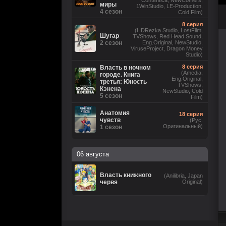
Contentica, NewComers,
миры
1WinStudio, LE-Production,
4 сезон
Cold Film)
8 серия
(HDRezka Studio, LostFilm,
Шугар
TVShows, Red Head Sound,
2 сезон
Eng.Original, NewStudio,
ViruseProject, Dragon Money
Studio)
8 серия
Власть в ночном
(Amedia,
городе. Книга
Eng.Original,
третья: Юность
TVShows,
Кэнена
NewStudio, Cold
5 сезон
Film)
Анатомия
18 серия
чувств
(Рус.
Оригинальный)
1 сезон
6 серия
(Невафильм, LostFilm,
06 августа
HDRezka Studio, Eng.Original,
DniproFilm (укр), TVShows,
Бункер
NewComers, Red Head Sound,
3 сезон
1WinStudio, LE-Production, М.
Власть книжного
(Anilibria, Japan
Яроцкий, Cold Film, rus0, rus1,
червя
Original)
rus2, rus3, rus4, rus5, rus6,
eng7)
Коп-звезда
13 серия
1 сезон
(Рус. Оригинальный)