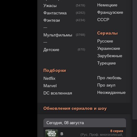
Немецкие
Ужасы
(5478)
Французские
Фантастика
(4262)
СССР
Фэнтези
(4234)
—
Сериалы
Мультфильмы
(3768)
Русские
—
Украинские
Детские
(670)
Зарубежные
Турецкие
Подборки
Про любовь
Netflix
Про акул
Marvel
Неожиданные
DC вселенная
Обновления сериалов и шоу
Сегодня, 08 августа
8 серия
В
(Рус. Проф. многоголосый,