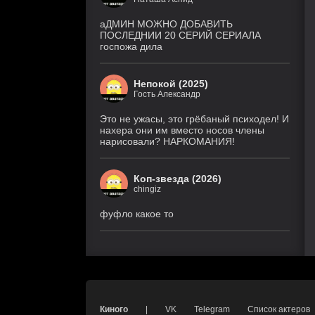
9 серия
1 сезон
(DiziDenizi, MyDizi)
аДМИН МОЖНО ДОБАВИТЬ
ПОСЛЕДНИИ 20 СЕРИЙ СЕРИАЛА
госпожа дила
Медиум
4 серия
5 сезон
(Рус. Оригинальный)
Непокой (2025)
Гость Александр
Холод
4 серия
1 сезон
(Рус. Оригинальный)
Это не ужасы, это грёбаный психодел! И
нахера они им вместо носов члены
нарисовали? НАРКОМАНИЯ!
Коп-звезда (2026)
chingiz
фуфло какое то
Киного
|
VK
Telegram
Список актеров