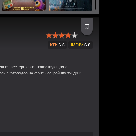
КП:
6.6
IMDB:
6.8
нная вестерн-сага, повествующая о
ей скотоводов на фоне бескрайних тундр и