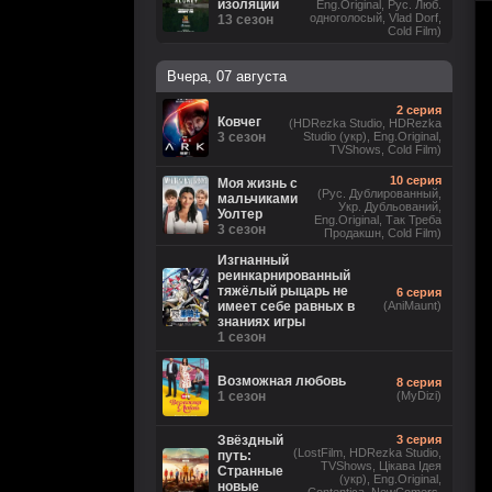
изоляции
Eng.Original, Рус. Люб.
одноголосый, Vlad Dorf,
13 сезон
Cold Film)
Вчера, 07 августа
2 серия
Ковчег
(HDRezka Studio, HDRezka
3 сезон
Studio (укр), Eng.Original,
TVShows, Cold Film)
10 серия
Моя жизнь с
(Рус. Дублированный,
мальчиками
Укр. Дубльований,
Уолтер
Eng.Original, Так Треба
3 сезон
Продакшн, Cold Film)
Изгнанный
реинкарнированный
тяжёлый рыцарь не
6 серия
имеет себе равных в
(AniMaunt)
знаниях игры
1 сезон
Возможная любовь
8 серия
1 сезон
(MyDizi)
Звёздный
3 серия
(LostFilm, HDRezka Studio,
путь:
TVShows, Цікава Ідея
Странные
(укр), Eng.Original,
новые