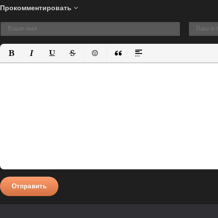
Прокомментировать
Полужирный
Курсив
Подчеркнутый
Зачеркнутый
Вставить смайлик
Вставка цитаты
Вставка спойлера
Отправить