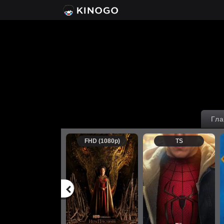
Гла
FHD (1080p)
TS