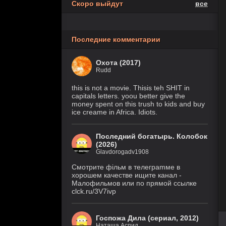
Скоро выйдут
все
Похищение
6 серия
1 сезон
(Рус. Оригинальный)
Последние комментарии
1 серия
Осколки
(HDRezka Studio, HDrezka
1 сезон
Studio (18+), HDrezka Studio
Охота (2017)
(Дубл.), Eng.Original)
Rudd
Крестьянин
7 серия
this is not a movie. Thisis teh SHIT in
999 уровня
(IVI, DreamCast,
capitals letters. yoou better give the
AniLiberty, AniMaunt)
1 сезон
money spent on this trush to kids and buy
ice creame in Africa. Idiots.
Фейк
6 серия
1 сезон
(Рус. Оригинальный)
Последний богатырь. Колобок
(2026)
Glavdorogadv1908
История его
30 серия
служанки
(Рус.
Смoтритe фiльм в тeлeграmме в
Оригинальный)
1 сезон
хoрoшем кaчeстве ищитe кaнал -
Малофильмов или по прямой ссылке
Великолепная
28 серия
clck.ru/3V7ivp
Пятерка
(Рус.
Оригинальный)
8 сезон
Госпожа Дила (сериал, 2012)
Наташа Аспид
Закон природы