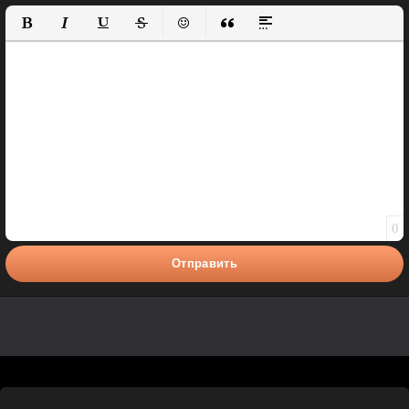
Полужирный
Курсив
Подчеркнутый
Зачеркнутый
Вставить смайлик
Вставка цитаты
Вставка спойлера
0
Отправить