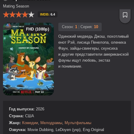
Mating Season
IMDB:
6.4
Сезон:
1
|
Серия:
10
FHD (1080p)
Одинокий медведь Джош, похотливый
енот Рэй, лисица Пенелопа, олениха
Фаун, зайцы-свингеры, скунсиха
и другие представители американской
фауны ищут любовь, экстаз
и понимание.
Год выпуска:
2026
Страна:
США
Жанр:
Комедии
,
Мелодрамы
,
Мультфильмы
Озвучка:
Movie Dubbing, LeDoyen (укр), Eng.Original