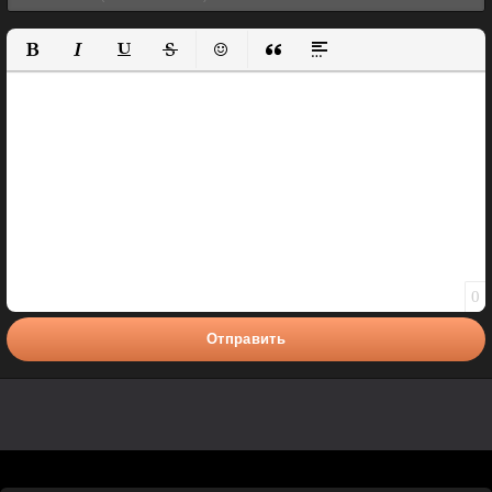
Полужирный
Курсив
Подчеркнутый
Зачеркнутый
Вставить смайлик
Вставка цитаты
Вставка спойлера
0
Отправить