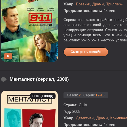
Жанр:
Боевики
,
Драмы
,
Триллеры
Продолжительность:
43 мин
Сериал расскажет о работе полице
они выполняют свой долг, часто
шокирующие ситуации. Смысл их еж
улиц и помощи всем, кто в ней н
работают бок о бок в жестких услови
Смотреть онлайн
Менталист (сериал, 2008)
Сезон:
7
|
Серия:
12-13
FHD (1080p)
Страна:
США
Год:
2008
Жанр:
Детективы
,
Драмы
,
Кримина
Продолжительность:
43 мин