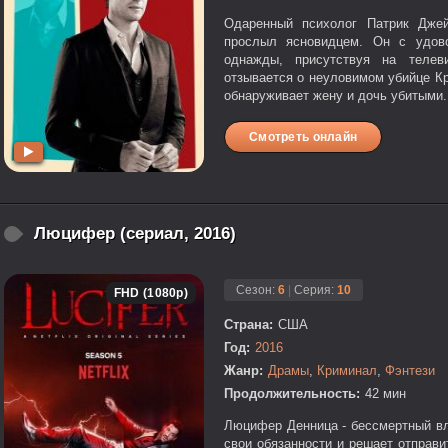
Одаренный психолог Патрик Джей
прослыл ясновидцем. Он с удово
однажды, присутствуя на телеви
отзывается о неуловимом убийце К
обнаруживает жену и дочь убитыми.
Смотреть онлайн
Люцифер (сериал, 2016)
Сезон:
6
|
Серия:
10
FHD (1080p)
Страна:
США
Год:
2016
Жанр:
Драмы
,
Криминал
,
Фэнтези
Продолжительность:
42 мин
Люцифер Денница - бессмертный вл
свои обязанности и решает отправ