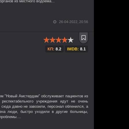
рганов из местного водоема...
26-04-2022, 20:56
КП:
8.2
IMDB:
8.1
ием "Новый Амстердам" обслуживает пациентов из
 респектабельного учреждения идут не очень
 сюда давно не завозили, персонал обленился, а
ача люди, быстро уходили в другие больницы,
проблемы....