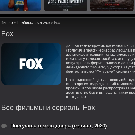
Киного
»
Подборки фильмов
» Fox
Fox
Данная телевещательная компания был
столетия и практически сразу вошла в
дальнейшем позиции только укреплялис
количеству телезрителей, а охват ауд
популярность фирме принесли долгоиг
легендарного "Побега", "Доктора Хауса"
фантастическая "Футурама", саркастич
На сегодняшний день активно действую
много других подразделений компании.
проекты, в том числе распространяя к
десятилетие были выпущены такие проекты
и так далее.
Все фильмы и сериалы Fox
Постучись в мою дверь (сериал, 2020)