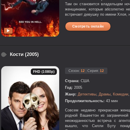
Там он становится владельцем но
женщинами, которые абсолютно не
встречает девушку по имени Хлоя, н
Смотреть онлайн
Кости (2005)
Сезон:
12
|
Серия:
12
FHD (1080p)
Страна:
США
Год:
2005
Жанр:
Детективы
,
Драмы
,
Комедии
Продолжительность:
43 мин
Совсем недавно прекрасная женщ
родной Вашингтон из заграничной
неожиданностью встреча с агент
вышло, что Силли Буту понад