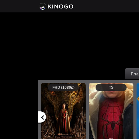
Гла
FHD (1080p)
TS