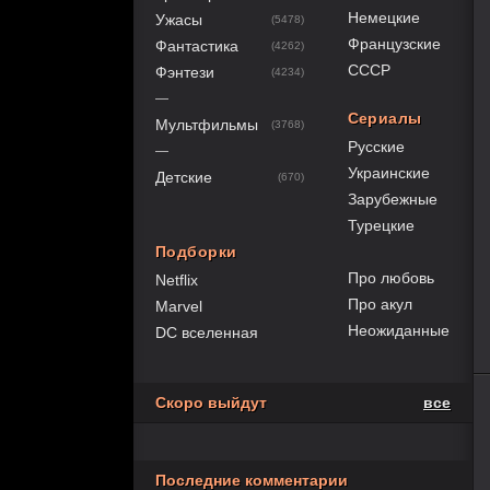
Немецкие
Ужасы
(5478)
Французские
Фантастика
(4262)
СССР
Фэнтези
(4234)
—
Сериалы
Мультфильмы
(3768)
Русские
—
Украинские
Детские
(670)
Зарубежные
Турецкие
Подборки
Про любовь
Netflix
Про акул
Marvel
Неожиданные
DC вселенная
80
1
2
3
4
5
Скоро выйдут
все
Последние комментарии