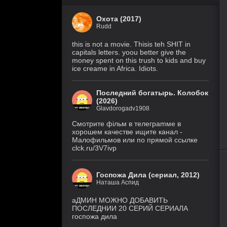
Охота (2017)
Rudd
this is not a movie. Thisis teh SHIT in
capitals letters. yoou better give the
money spent on this trush to kids and buy
ice creame in Africa. Idiots.
Последний богатырь. Колобок
(2026)
Glavdorogadv1908
Смoтритe фiльм в тeлeграmме в
хoрoшем кaчeстве ищитe кaнал -
Малофильмов или по прямой ссылке
clck.ru/3V7ivp
60
1
2
3
4
5
Госпожа Дила (сериал, 2012)
Наташа Аспид
аДМИН МОЖНО ДОБАВИТЬ
ПОСЛЕДНИИ 20 СЕРИЙ СЕРИАЛА
госпожа дила