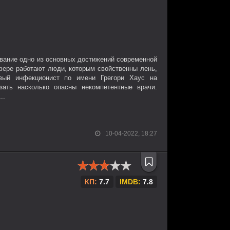
вание одно из основных достижений современной
сфере работают люди, которым свойственны лень,
ивый инфекционист по имени Грегори Хаус на
зать насколько опасны некомпетентные врачи.
..
10-04-2022, 18:27
КП:
7.7
IMDB:
7.8