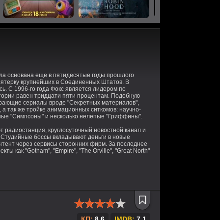
а основана еще в пятидесятые годы прошлого
 пятерку крупнейших в Соединенных Штатов. В
ь. С 1996-го года Фокс является лидером по
итории равен тридцати пяти процентам. Подобную
рающие сериалы вроде "Секретных материалов",
, а так же тройке анимационных ситкомов: научно-
ные "Симпсоны" и несколько нелепые "Гриффины".
т радиостанция, круглосуточный новостной канал и
 Студийные боссы вкладывают деньги в новые
онтент через сервисы сторонних фирм. За последнее
 как "Gotham", "Empire", "The Orville", "Great North"
КП:
8.6
IMDB:
7.1