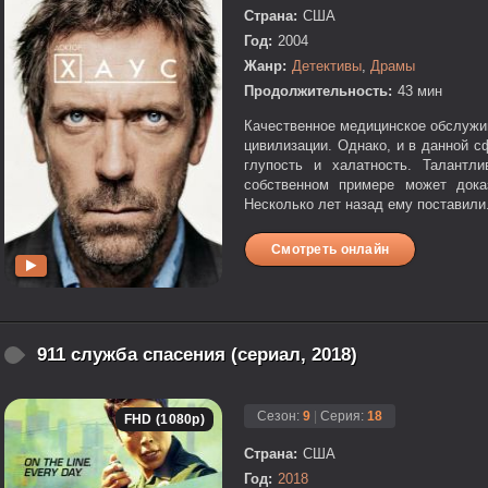
Страна:
США
Год:
2004
Жанр:
Детективы
,
Драмы
Продолжительность:
43 мин
Качественное медицинское обслужи
цивилизации. Однако, и в данной 
глупость и халатность. Талантл
собственном примере может дока
Несколько лет назад ему поставили.
Смотреть онлайн
911 служба спасения (сериал, 2018)
Сезон:
9
|
Серия:
18
FHD (1080p)
Страна:
США
Год:
2018