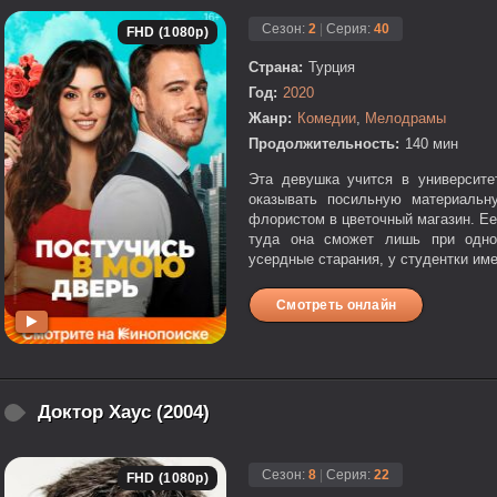
Сезон:
2
|
Серия:
40
FHD (1080p)
Страна:
Турция
Год:
2020
Жанр:
Комедии
,
Мелодрамы
Продолжительность:
140 мин
Эта девушка учится в университе
оказывать посильную материальн
флористом в цветочный магазин. Ее
туда она сможет лишь при одном
усердные старания, у студентки име
Смотреть онлайн
Доктор Хаус (2004)
Сезон:
8
|
Серия:
22
FHD (1080p)