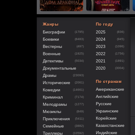
Жанры
По году
Биографии
2025
(1795)
(836)
Боевики
2024
(8483)
(945)
Вестерны
2023
(497)
(1096)
Военные
2022
(1925)
(1756)
Детективы
2021
(5034)
(1891)
Документальные
2020
(3004)
Драмы
(23093)
По странам
Исторические
(2061)
Американские
Комедии
(14661)
Английские
Криминал
(7174)
Русские
Мелодрамы
(1277)
Украинские
Мюзиклы
(849)
Корейские
Приключения
(5411)
80
1
2
3
4
5
Казахстанские
Семейные
(3882)
Индийские
Триллеры
(10592)