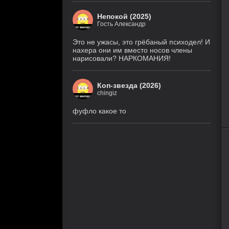
Непокой (2025)
Гость Александр
Это не ужасы, это грёбаный психодел! И
нахера они им вместо носов члены
нарисовали? НАРКОМАНИЯ!
Коп-звезда (2026)
chingiz
фуфло какое то
80
1
2
3
4
5