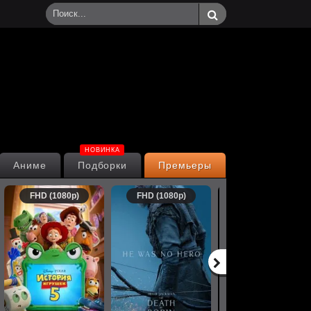
НОВИНКА
Аниме
Подборки
Премьеры
FHD (1080p)
FHD (1080p)
FHD (1080p)