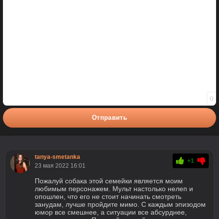
Полужирный
Курсив
Подчеркнутый
Зачеркнутый
Вставить смайлик
Вставка цитаты
Вставка спойлера
0
Отправить
tanya-smetanka
+1
23 мая 2022 16:01
Пожалуй собака этой семейки является моим
любимым персонажем. Мульт настолько нелеп и
опошлен, что его не стоит начинать смотреть
занудам, лучше пройдите мимо. С каждым эпизодом
юмор все смешнее, а ситуации все абсурднее,