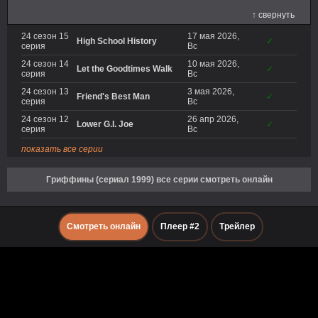
↑ свернуть
24 сезон 15
17 мая 2026,
High School History
✓
серия
Вс
24 сезон 14
10 мая 2026,
Let the Goodtimes Walk
✓
серия
Вс
24 сезон 13
3 мая 2026,
Friend's Best Man
✓
серия
Вс
24 сезон 12
26 апр 2026,
Lower G.I. Joe
✓
серия
Вс
показать все серии
Гриффины (сериал 1999) все серии смотреть онлайн
Смотреть онлайн
Плеер #2
Трейлер