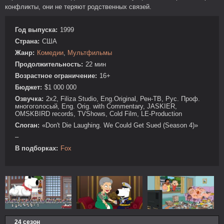
конфликты, они не теряют родственных связей.
Год выпуска:
1999
Страна:
США
Жанр:
Комедии
,
Мультфильмы
Продолжительность:
22 мин
Возрастное ограничение:
16+
Бюджет:
$1 000 000
Озвучка:
2x2, Filiza Studio, Eng.Original, Рен-ТВ, Рус. Проф.
многоголосый, Eng. Orig. with Commentary, JASKIER,
OMSKBIRD records, TVShows, Cold Film, LE-Production
Слоган:
«Don't Die Laughing. We Could Get Sued (Season 4)»
–
В подборках:
Fox
24 сезон