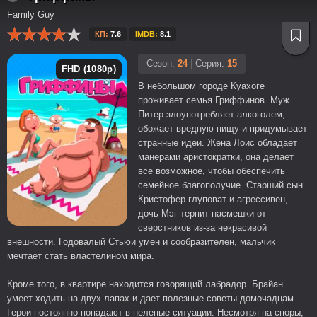
Family Guy
КП:
7.6
IMDB:
8.1
Сезон:
24
|
Серия:
15
FHD (1080p)
В небольшом городе Куахоге
проживает семья Гриффинов. Муж
Питер злоупотребляет алкоголем,
обожает вредную пищу и придумывает
странные идеи. Жена Лоис обладает
манерами аристократки, она делает
все возможное, чтобы обеспечить
семейное благополучие. Старший сын
Кристофер глуповат и агрессивен,
дочь Мэг терпит насмешки от
сверстников из-за некрасивой
внешности. Годовалый Стьюи умен и сообразителен, мальчик
мечтает стать властелином мира.
Кроме того, в квартире находится говорящий лабрадор. Брайан
умеет ходить на двух лапах и дает полезные советы домочадцам.
Герои постоянно попадают в нелепые ситуации. Несмотря на споры,