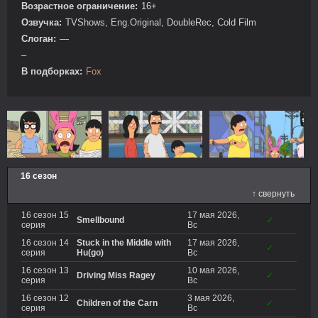
Возрастное ограничение:
16+
Озвучка:
TVShows, Eng.Original, DoubleRec, Cold Film
Слоган:
—
–
В подборках:
Fox
16 сезон
↑ свернуть
16 сезон 15
17 мая 2026,
Smellbound
✓
серия
Вс
16 сезон 14
Stuck in the Middle with
17 мая 2026,
✓
серия
Hu(go)
Вс
16 сезон 13
10 мая 2026,
Driving Miss Ragey
✓
серия
Вс
16 сезон 12
3 мая 2026,
Children of the Carn
✓
серия
Вс