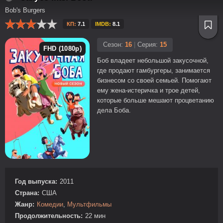
Bob's Burgers
КП:
7.1
IMDB:
8.1
Сезон:
16
|
Серия:
15
FHD (1080p)
Боб владеет небольшой закусочной,
где продают гамбургеры, занимается
бизнесом со своей семьей. Помогают
ему жена-истеричка и трое детей,
которые больше мешают процветанию
дела Боба.
Год выпуска:
2011
Страна:
США
Жанр:
Комедии
,
Мультфильмы
Продолжительность:
22 мин