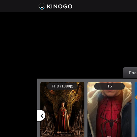
Гла
FHD (1080p)
TS