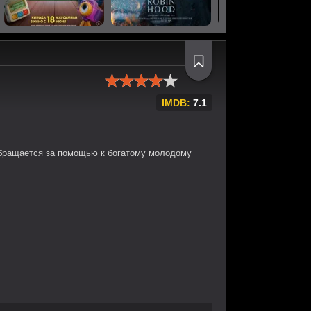
IMDB:
7.1
обращается за помощью к богатому молодому