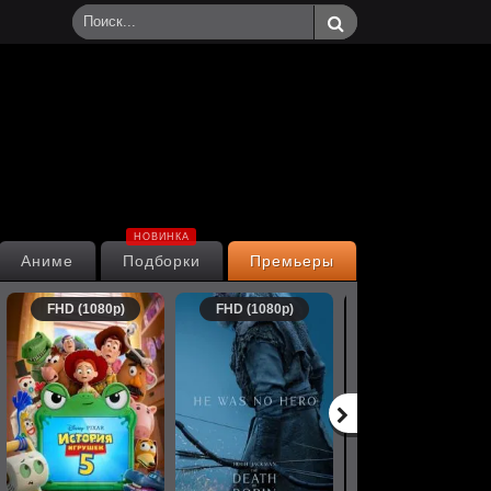
НОВИНКА
Аниме
Подборки
Премьеры
FHD (1080p)
FHD (1080p)
FHD (1080p)