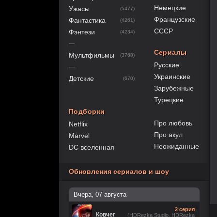
Немецкие
Ужасы
(5477)
Французские
Фантастика
(4261)
СССР
Фэнтези
(4234)
—
Сериалы
Мультфильмы
(3768)
Русские
—
Украинские
Детские
(670)
Зарубежные
Турецкие
Подборки
Про любовь
Netflix
Про акул
Marvel
Неожиданные
DC вселенная
Обновления сериалов и шоу
Вчера, 07 августа
2 серия
Ковчег
(HDRezka Studio, HDRezka