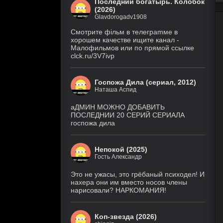
Последний богатырь. Колобок
(Дубл.), Eng.Original)
(2026)
Glavdorogadv1908
Крестьянин
7 серия
999 уровня
(IVI, DreamCast,
Смoтритe фiльм в тeлeграmме в
AniLiberty, AniMaunt)
1 сезон
хoрoшем кaчeстве ищитe кaнал -
Малофильмов или по прямой ссылке
clck.ru/3V7ivp
Фейк
6 серия
1 сезон
(Рус. Оригинальный)
Госпожа Дила (сериал, 2012)
История его
30 серия
Наташа Аспид
служанки
(Рус.
Оригинальный)
1 сезон
аДМИН МОЖНО ДОБАВИТЬ
ПОСЛЕДНИИ 20 СЕРИЙ СЕРИАЛА
Великолепная
госпожа дила
28 серия
Пятерка
(Рус.
Оригинальный)
8 сезон
Непокой (2025)
Гость Александр
Закон природы
9 серия
1 сезон
(DiziDenizi, MyDizi)
Это не ужасы, это грёбаный психодел! И
нахера они им вместо носов члены
нарисовали? НАРКОМАНИЯ!
Медиум
4 серия
5 сезон
(Рус. Оригинальный)
Коп-звезда (2026)