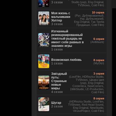
3 сезон
Studio (укр), Eng.Original,
TVShows, Cold Film)
10 серия
Моя жизнь с
(Рус. Дублированный,
мальчиками
Укр. Дубльований,
Уолтер
Eng.Original, Так Треба
3 сезон
Продакшн, Cold Film)
Изгнанный
реинкарнированный
тяжёлый рыцарь не
6 серия
имеет себе равных в
(AniMaunt)
знаниях игры
1 сезон
Возможная любовь
8 серия
1 сезон
(MyDizi)
Звёздный
3 серия
(LostFilm, HDRezka Studio,
путь:
TVShows, Цікава Ідея
Странные
(укр), Eng.Original,
новые
Contentica, NewComers,
миры
1WinStudio, LE-Production,
4 сезон
Cold Film)
8 серия
(HDRezka Studio, LostFilm,
Шугар
TVShows, Red Head Sound,
2 сезон
Eng.Original, NewStudio,
ViruseProject, Cold Film)