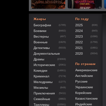
Жанры
По году
Биографии
2025
(1795)
(836)
80
1
2
3
4
5
Боевики
2024
(8482)
(945)
Вестерны
2023
(497)
(1096)
Военные
2022
(1925)
(1756)
Детективы
2021
(5033)
(1891)
Документальные
2020
(3004)
Драмы
(23093)
По странам
Исторические
(2061)
Американские
Комедии
(14661)
Английские
Криминал
(7174)
Русские
Мелодрамы
(1277)
Украинские
Мюзиклы
(849)
Корейские
Приключения
(5411)
Казахстанские
Семейные
(3882)
Индийские
Триллеры
(10591)