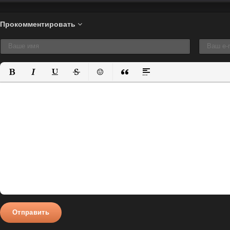
Прокомментировать
Полужирный
Курсив
Подчеркнутый
Зачеркнутый
Вставить смайлик
Вставка цитаты
Вставка спойлера
Отправить