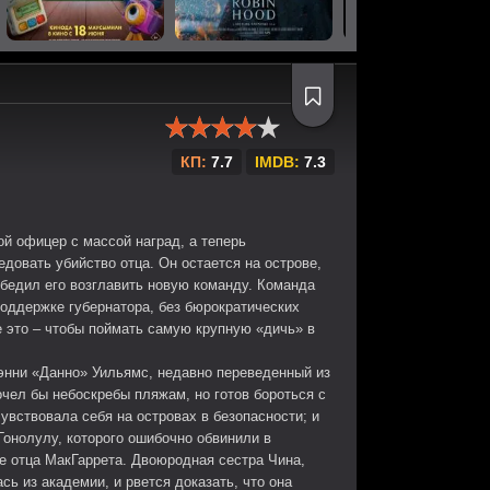
КП:
7.7
IMDB:
7.3
й офицер с массой наград, а теперь
довать убийство отца. Он остается на острове,
 убедил его возглавить новую команду. Команда
поддержке губернатора, без бюрократических
е это – чтобы поймать самую крупную «дичь» в
энни «Данно» Уильямс, недавно переведенный из
чел бы небоскребы пляжам, но готов бороться с
чувствовала себя на островах в безопасности; и
Гонолулу, которого ошибочно обвинили в
же отца МакГаррета. Двоюродная сестра Чина,
ь из академии, и рвется доказать, что она