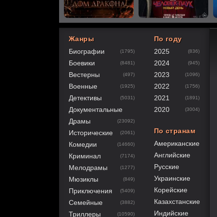
Жанры
По году
Биографии
2025
(1795)
(836)
80
1
2
3
4
5
Боевики
2024
(8481)
(945)
Вестерны
2023
(497)
(1096)
Военные
2022
(1925)
(1756)
Детективы
2021
(5031)
(1891)
Документальные
2020
(3004)
Драмы
(23092)
По странам
Исторические
(2061)
Американские
Комедии
(14660)
Английские
Криминал
(7174)
Русские
Мелодрамы
(1277)
Украинские
Мюзиклы
(849)
Корейские
Приключения
(5409)
Казахстанские
Семейные
(3882)
Индийские
Триллеры
(10590)