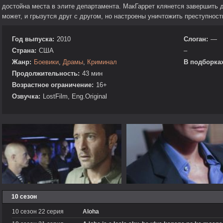
достойна места в элите департамента. МакГаррет клянется завершить д
может, и грызутся друг с другом, но настроены уничтожить преступност
Год выпуска:
2010
Слоган:
—
Страна:
США
–
Жанр:
Боевики
,
Драмы
,
Криминал
В подборках
Продолжительность:
43 мин
Возрастное ограничение:
16+
Озвучка:
LostFilm, Eng.Original
10 сезон
10 сезон 22 серия
Aloha