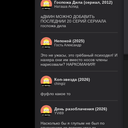
Госпожа Дила (сериал, 2012)
8
Наташа Аспид
Звёздные войны: Видения.
серия
Девятый джедай
(Cold
1 сезон
аДМИН МОЖНО ДОБАВИТЬ
Film)
ПОСЛЕДНИИ 20 СЕРИЙ СЕРИАЛА
госпожа дила
6 серия
Ира
(Рус. Оригинальный, Рус.
2 сезон
Ориг. (без цензуры))
Непокой (2025)
Гость Александр
Великолепная
26 серия
Пятерка
(Рус.
Оригинальный)
8 сезон
Это не ужасы, это грёбаный психодел! И
нахера они им вместо носов члены
нарисовали? НАРКОМАНИЯ!
Игра
18 серия
лжецов
(Anilibria, Japan Original,
AniMaunt)
1 сезон
Коп-звезда (2026)
chingiz
История его
28 серия
служанки
(Рус.
Оригинальный)
1 сезон
фуфло какое то
5 серия
Настоящий
(TVShows,
американец /
День разоблачения (2026)
Eng.Original,
Всеамериканский
HDRezka Studio,
YVi69
8 сезон
Cold Film, Original)
Насколько бы я глупым не был по
отношению ко всяким умным