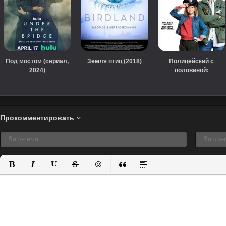
Под мостом (сериал,
Земля птиц (2018)
Полицейский с
2024)
половиной:
Новобранец (2017)
Прокомментировать
Полужирный
Курсив
Подчеркнутый
Зачеркнутый
Вставить смайлик
Вставка цитаты
Вставка спойлера