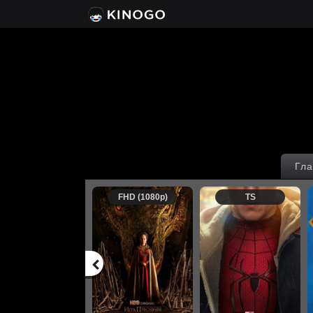
Гла
FHD (1080p)
TS