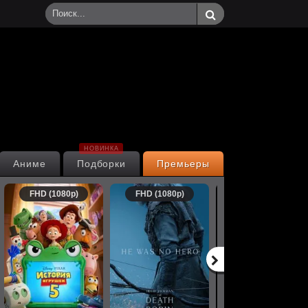
НОВИНКА
Аниме
Подборки
Премьеры
FHD (1080p)
FHD (1080p)
FHD (1080p)