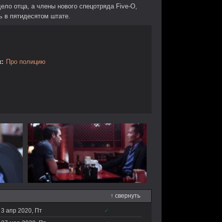
ело отца, а члены нового спецотряда Five-O,
ь в пятидесятом штате.
:
Про полицию
↑ свернуть
3 апр 2020, Пт
✓