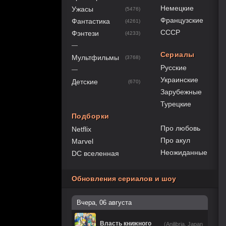
Немецкие
Ужасы
(5476)
Французские
Фантастика
(4261)
СССР
Фэнтези
(4233)
—
Сериалы
Мультфильмы
(3768)
Русские
—
Украинские
Детские
(670)
Зарубежные
Турецкие
Подборки
Про любовь
Netflix
Про акул
Marvel
Неожиданные
DC вселенная
Обновления сериалов и шоу
Вчера, 06 августа
Власть книжного
(Anilibria, Japan