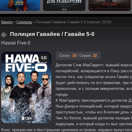
Киного
»
Сериалы
» Полиция Гавайев / Гавайи 5-0 (сериал, 2010)
Полиция Гавайев / Гавайи 5-0
Hawaii Five-0
Сезон:
10
|
Серия:
22
SD
Детектив Стив МакГарретт, бывший морско
полицейский, возвращается в Оаху рассле
после того, как губернатор штата Гавайи
будет действовать по его правилам, при 
проволочек, и с полным иммунитетом, вс
городе.
К МакГаррету присоединяется детектив Д
Нью-Джерси полицейский, который предпо
преступностью, чтобы его 8-летняя дочь 
Чин Хо Келли, бывший детектив полиции 
коррупции, и который когда-то был проте
Коно, прекрасная и бесстрашная уроженка островов, недавно выпустилас