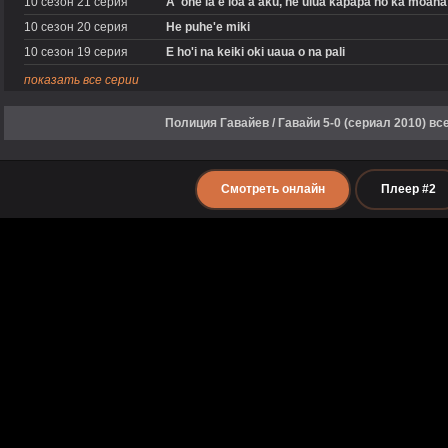
10 сезон 21 серия
A 'ohe ia e loa'a aku, he ulua kapapa no ka moana
10 сезон 20 серия
He puhe'e miki
10 сезон 19 серия
E ho'i na keiki oki uaua o na pali
показать все серии
Полиция Гавайев / Гавайи 5-0 (сериал 2010) в
Смотреть онлайн
Плеер #2