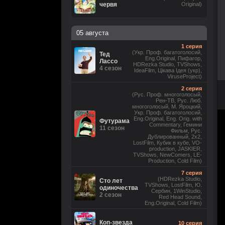
червя
Original)
05 августа
1 серия
(Укр. Проф. багатоголосий,
Тед
Eng.Original, Пифагор,
Лассо
HDRezka Studio, TVShows,
4 сезон
IdeaFilm, Цікава Ідея (укр),
ViruseProject)
2 серия
(Рус. Проф. многоголосый,
Рен-ТВ, Рус. Люб.
многоголосый, М. Яроцкий,
Укр. Проф. багатоголосий,
Eng.Original, Eng. Orig. with
Футурама
Commentary, Гемини
11 сезон
Фильм, Рус.
Дублированный, 2x2,
LostFilm, Кубик в кубе, VO-
production, JASKIER,
TVShows, NewComers, LE-
Production, Cold Film)
7 серия
(HDRezka Studio,
Сто лет
TVShows, LostFilm, Ю.
одиночества
Сербин, 1WinStudio,
2 сезон
Red Head Sound,
Eng.Original, Cold Film)
Коп-звезда
10 серия