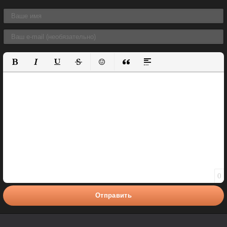
Полужирный
Курсив
Подчеркнутый
Зачеркнутый
Вставить смайлик
Вставка цитаты
Вставка спойлера
0
Отправить