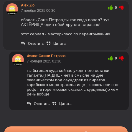
Alex Zlo
0
7 ноября 2025 00:30
ебааать,Саня Петров,ты как сюда попал? тут
АКТЁРИЩА один ебей другого- страшно!
этот сериал - мастеркласс по переигрыванию
Ответить
Цитата
Фанат Сашки Петрова
0
7 ноября 2025 01:36
ты бы знал куда сейчас уходят его остатки
таланта.(НА ДНЕ - нет в смысле на дне
океаническом под саундтрек из пиратов
карибского моря кракена ищет, к сожалению не
рофл; в горе мюзикл сказках с курциным)о чём
речь вобще
Ответить
Цитата