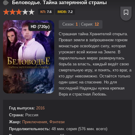
Беловодье. Тайна затерянной страны
КП:
7.6
IMDB:
7.2
Сезон:
1
|
Серия:
12
HD (720p)
Страшная тайна Хранителей открыта.
Провал земли в заброшенном горном
монастыре освободил силу, которая
угрожает всей жизни на Земле. В
параллельных мирах развернулась
борьба за власть, каждый ведёт свою
смертельную игру, и понять, кто враг, а
кто друг невозможно. Остаётся только
один шанс на спасение. Но для
последней Надежды нужна крепкая
Вера и страстная Любовь.
Год выпуска:
2016
Страна:
Россия
Жанр:
Приключения
,
Фэнтези
Продолжительность:
48 мин. серия (576 мин. всего)