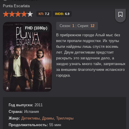
Punta Escarlata
КП:
7.2
IMDB:
6.9
Сезон:
1
|
Серия:
12
FHD (1080p)
В прибрежном городе Алый мыс без
вести пропали подростки. Их трупы
были найдены лишь спустя восемь
лет. Двум детективам предстоит
раскрыть это загадочное дело, а
заодно узнать много тайн, запрятанных
за внешним благополучием испанского
городка.
Год выпуска:
2011
Страна:
Испания
Жанр:
Детективы
,
Драмы
,
Триллеры
Продолжительность:
55 мин