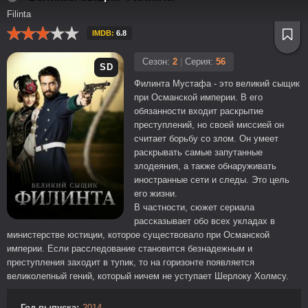
Filinta
IMDB:
6.8
Сезон:
2
|
Серия:
56
SD
Филинта Мустафа - это великий сыщик
при Османской империи. В его
обязанности входит раскрытие
преступлений, но своей миссией он
считает борьбу со злом. Он умеет
раскрывать самые запутанные
злодеяния, а также обнаруживать
иностранные сети и следы. Это цель
его жизни.
В частности, сюжет сериала
рассказывает обо всех укладах в
министерстве юстиции, которое существовало при Османской
империи. Если расследование становится безнадежным и
преступления заходит в тупик, то на горизонте появляется
великолепный гений, который ничем не уступает Шерлоку Холмсу.
Год выпуска:
2014