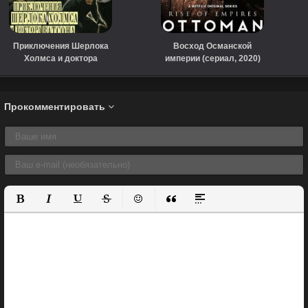
Приключения Шерлока
Восход Османской
Холмса и доктора
империи (сериал, 2020)
Ватсона: Король
шантажа (1980)
Прокомментировать
Полужирный
Курсив
Подчеркнутый
Зачеркнутый
Вставить смайлик
Вставка цитаты
Вставка спойлера