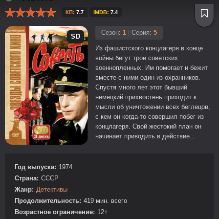
КП:
7.7
IMDB:
7.4
Сезон:
1
|
Серия:
5
SD
Из фашистского концлагеря в конце
войны бегут трое советских
военнопленных. Им помогает и бежит
вместе с ними один из охранников.
Спустя много лет этот бывший
немецкий прихвостень приходит к
мысли об уничтожении всех беглецов,
с кем он когда-то совершил побег из
концлагеря. Свой жестокий план он
начинает приводить в действие...
Год выпуска:
1974
Страна:
СССР
Жанр:
Детективы
Продолжительность:
419 мин. всего
Возрастное ограничение:
12+