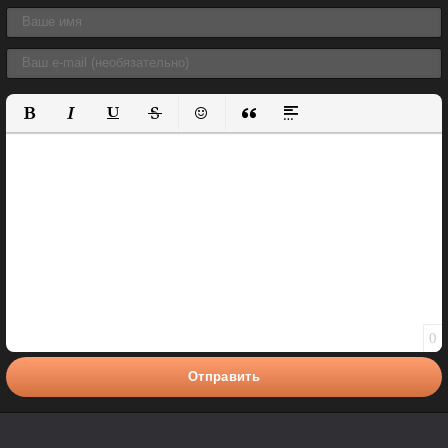
Полужирный
Курсив
Подчеркнутый
Зачеркнутый
Вставить смайлик
Вставка цитаты
Вставка спойлера
0
Отправить