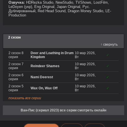
Озвучка:
HDRezka Studio, NewStudio, TVShows, LostFilm,
LeDoyen (укр), Eng.Original, Japan Original, Рус.
Дублированный, Red Head Sound, Dragon Money Studio, LE-
Production
2 сезон
↑ свернуть
2 сезон 8
Deer and Loathing in Drum
10 мар 2026,
✓
серия
Kingdom
Вт
2 сезон 7
10 мар 2026,
Reindeer Shames
✓
серия
Вт
2 сезон 6
10 мар 2026,
Nami Deerest
✓
серия
Вт
2 сезон 5
10 мар 2026,
Wax On, Wax Off
✓
серия
Вт
показать все серии
Ван-Пис (сериал 2023) все серии смотреть онлайн