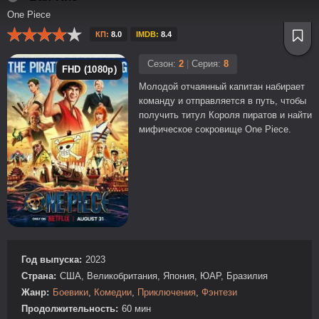
One Piece
КП:
8.0
IMDB:
8.4
Сезон:
2
|
Серия:
8
FHD (1080p)
Молодой отчаянный капитан набирает
команду и отправляется в путь, чтобы
получить титул Короля пиратов и найти
мифическое сокровище One Piece.
Год выпуска:
2023
Страна:
США, Великобритания, Япония, ЮАР, Бразилия
Жанр:
Боевики
,
Комедии
,
Приключения
,
Фэнтези
Продолжительность:
60 мин