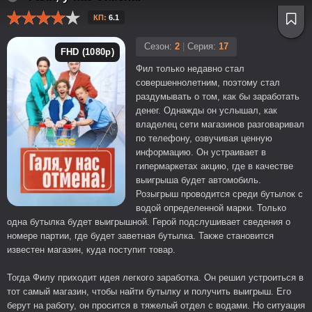
КП:
6.1
Сезон:
2
|
Серия:
17
FHD (1080p)
Фил только недавно стал
совершеннолетним, поэтому стал
раздумывать о том, как бы заработать
денег. Однажды он услышал, как
владелец сети магазинов разговаривал
по телефону, озвучивая ценную
информацию. Он устраивает в
гипермаркетах акцию, где в качестве
выигрыша будет автомобиль.
Розыгрыш проводится среди бутылок с
водой определенной марки. Только
одна бутылка будет выигрышной. Герой подслушивает сведения о
номере партии, где будет заветная бутылка. Также становится
известен магазин, куда поступит товар.
Тогда Филу приходит идея легкого заработка. Он решил устроиться в
тот самый магазин, чтобы найти бутылку и получить выигрыш. Его
берут на работу, он просится в тяжелый отдел с водами. Но ситуация