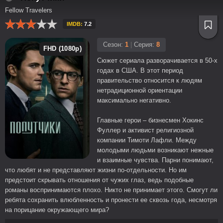
Fellow Travelers
IMDB:
7.2
Сезон:
1
|
Серия:
8
FHD (1080p)
Сюжет сериала разворачивается в 50-х
годах в США. В этот период
правительство относится к людям
нетрадиционной ориентации
максимально негативно.
Главные герои – бизнесмен Хокинс
Фуллер и активист религиозной
компании Тимоти Лафли. Между
молодыми людьми возникают нежные
и взаимные чувства. Парни понимают,
что любят и не представляют жизни по-отдельности. Но им
предстоит скрывать отношения от чужих глаз, ведь подобные
романы воспринимаются плохо. Никто не принимает этого. Смогут ли
ребята сохранить влюбленность и пронести ее сквозь года, несмотря
на порицание окружающего мира?