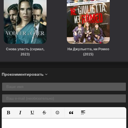
Снова упасть (сериал,
Ни Джульетта, ни Ромео
2023)
(2015)
Прокомментировать
Полужирный
Курсив
Подчеркнутый
Зачеркнутый
Вставить смайлик
Вставка цитаты
Вставка спойлера