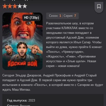
Сезон:
1
|
Серия:
7
HD (720p)
Развлекательное шоу, в котором
участники КЛИККЛАК вместе со
звездными гостями попадают в
двухэтажный Адский Дом, хозяином
которого является Илья Сатир. Чтобы
выйти из дома, нужно пройти 6 комнат:
«Похоть», «Чревоугодие»,
«Жадность», «Гнев», «Противники
искусства» и «Злые щели». Новая
серия – новая комната!
Сегодня Эльдар Джарахов, Андрей Прокофьев и Андрей Старый
попадают в Адский Дом. В первой серии им нужно пройти три
испытания в комнате «Похоть», в которой вместе с Сатиром их будет
ждать Маш Милаш.
Год выпуска:
2023
Страна:
Россия