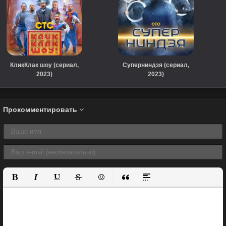
КликКлак шоу (сериал,
Суперниндзя (сериал,
2023)
2023)
Прокомментировать
Полужирный
Курсив
Подчеркнутый
Зачеркнутый
Вставить смайлик
Вставка цитаты
Вставка спойлера