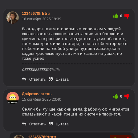
12345678frfrtrtr
0
16 октября 2025 19:39
благодаря таким стерильным сериалам у людей
складывается ложное впечатление что бандюги и
криминал в россии только где то в глухих областях,
таёжных краях или в питере, а не в любом городе.в
любом.или на любой улице.ну,пипл хавает,если
кадры красивые.пусть в лжи и лапше на ушах, но
тоже успех
OKEEEEEEEEEEYY!!!!!!!
Ответить
Цитата
Доброжелатель
0
15 октября 2025 23:40
Сняли бы лучше как они дела фабрикуют, мигрантов
отмазывают и какой треш в их системе творится.
Ответить
Цитата
12345678frfrtrtr