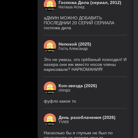
Госпожа Дила (сериал, 2012)
Наташа Аспид
аДМИН МОЖНО ДОБАВИТЬ
ПОСЛЕДНИИ 20 СЕРИЙ СЕРИАЛА
госпожа дила
Непокой (2025)
Гость Александр
Это не ужасы, это грёбаный психодел! И
нахера они им вместо носов члены
нарисовали? НАРКОМАНИЯ!
Коп-звезда (2026)
chingiz
фуфло какое то
День разоблачения (2026)
YVi69
Насколько бы я глупым не был по
отношению ко всяким умным