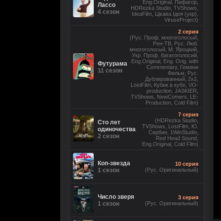
Eng.Original, Пифагор,
Лассо
HDRezka Studio, TVShows,
4 сезон
IdeaFilm, Цікава Ідея (укр),
ViruseProject)
2 серия
(Рус. Проф. многоголосый,
Рен-ТВ, Рус. Люб.
многоголосый, М. Яроцкий,
Укр. Проф. багатоголосий,
Eng.Original, Eng. Orig. with
Футурама
Commentary, Гемини
11 сезон
Фильм, Рус.
Дублированный, 2x2,
LostFilm, Кубик в кубе, VO-
production, JASKIER,
TVShows, NewComers, LE-
Production, Cold Film)
7 серия
(HDRezka Studio,
Сто лет
TVShows, LostFilm, Ю.
одиночества
Сербин, 1WinStudio,
2 сезон
Red Head Sound,
Eng.Original, Cold Film)
Коп-звезда
10 серия
1 сезон
(Рус. Оригинальный)
Число зверя
3 серия
1 сезон
(Рус. Оригинальный)