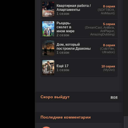
2 сезон
Ориг. (без цензуры))
Квартирная работа /
8 серия
Апартаменты
(SOFTBOX,
AniMaunt)
Великолепная
1 сезон
26 серия
Пятерка
(Рус.
Оригинальный)
8 сезон
Рыцарь-
5 серия
скелет в
(DreamCast, Anilibria,
ином мире
AniPlague,
Игра
18 серия
AmazingDubbing)
2 сезон
лжецов
(Anilibria, Japan Original,
AniMaunt)
1 сезон
Дом, который
8 серия
построили Драконы
(Cold Film,
Ultradox)
История его
1 сезон
28 серия
служанки
(Рус.
Оригинальный)
1 сезон
Ещё 17
10 серия
1 сезон
5 серия
(MyDizi)
Настоящий
(TVShows,
американец /
Eng.Original,
Всеамериканский
HDRezka Studio,
8 сезон
Cold Film, Original)
Скоро выйдут
все
Последние комментарии