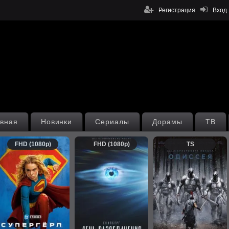
Регистрация
Вход
вная
Новинки
Сериалы
Дорамы
ТВ
FHD (1080p)
FHD (1080p)
TS