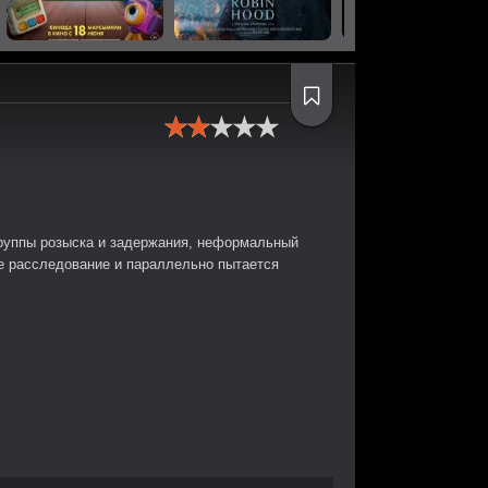
 группы розыска и задержания, неформальный
ое расследование и параллельно пытается