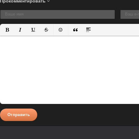
Прокомментировать
Полужирный
Курсив
Подчеркнутый
Зачеркнутый
Вставить смайлик
Вставка цитаты
Вставка спойлера
Отправить