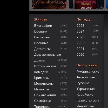
Жанры
По году
Биографии
2025
(1795)
(836)
40
1
2
3
4
5
Боевики
2024
(8481)
(945)
Вестерны
2023
(497)
(1096)
Военные
2022
(1925)
(1756)
Детективы
2021
(5031)
(1891)
Документальные
2020
(3004)
Драмы
(23092)
По странам
Исторические
(2061)
Американские
Комедии
(14660)
Английские
Криминал
(7174)
Русские
Мелодрамы
(1277)
Украинские
Мюзиклы
(849)
Корейские
Приключения
(5409)
Казахстанские
Семейные
(3882)
Индийские
Триллеры
(10590)