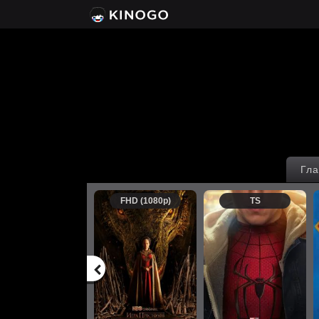
Гла
FHD (1080p)
TS