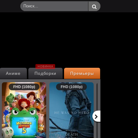
НОВИНКА
Аниме
Подборки
Премьеры
FHD (1080p)
FHD (1080p)
FHD (1080p)