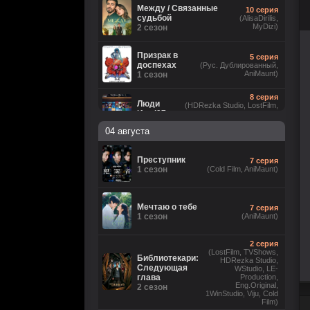
Между / Связанные
10 серия
судьбой
(AlisaDirilis,
MyDizi)
2 сезон
Призрак в
5 серия
доспехах
(Рус. Дублированный,
AniMaunt)
1 сезон
8 серия
Люди
(HDRezka Studio, LostFilm,
Икс ’97
NewComers, Flarrow Films,
Eng.Original, JASKIER, Рус.
2 сезон
04 августа
Люб. многоголосый, Cold Film)
5 серия
(LostFilm, HDRezka Studio,
Лаки
Преступник
7 серия
HDrezka Studio (18+),
1 сезон
1 сезон
(Cold Film, AniMaunt)
TVShows, Red Head Sound,
Eng.Original, Cold Film)
Анатомия
16 серия
Мечтаю о тебе
7 серия
чувств
(Рус.
1 сезон
(AniMaunt)
Оригинальный)
1 сезон
2 серия
8
Звёздные войны: Видения.
(LostFilm, TVShows,
серия
Библиотекари:
Девятый джедай
HDRezka Studio,
(Cold
Следующая
1 сезон
WStudio, LE-
Film)
глава
Production,
Eng.Original,
2 сезон
1WinStudio, Viju, Cold
6 серия
Ира
Film)
(Рус. Оригинальный, Рус.