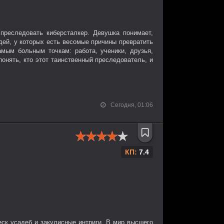
преследовать киберсталкер. Девушка понимает,
дей, у которых есть весомые причины превратить
мым больным точкам: работа, ученики, друзья,
понять, кто этот таинственный преследователь, и
Сегодня, 01:06
КП:
7.4
еск усадеб и закулисные интриги. В мир высшего