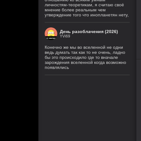
личностям-теоретикам, я считаю своё
мнение более реальным чем
утверждение того что инопланетян нету,
День разоблачения (2026)
YVi69
Конечно же мы во вселенной не одни
ведь думать так как то не очень, ладно
бы это происходило где то вначале
зарождения вселенной когда возможно
40
1
2
3
4
5
появлялись