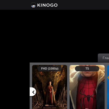
Гла
FHD (1080p)
TS