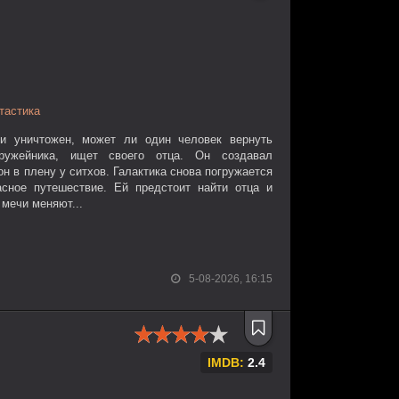
тастика
и уничтожен, может ли один человек вернуть
ружейника, ищет своего отца. Он создавал
н в плену у ситхов. Галактика снова погружается
асное путешествие. Ей предстоит найти отца и
 мечи меняют...
5-08-2026, 16:15
IMDB:
2.4