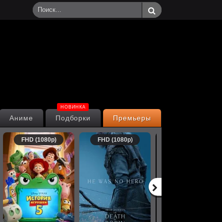
НОВИНКА
Аниме
Подборки
Премьеры
FHD (1080p)
FHD (1080p)
FHD (1080p)