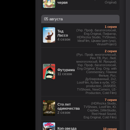
червя
Original)
05 августа
1 серия
(Укр. Проф. багатоголосий,
Тед
Eng.Original, Пифагор,
Лассо
HDRezka Studio, TVShows,
4 сезон
IdeaFilm, Цікава Ідея (укр),
ViruseProject)
2 серия
(Рус. Проф. многоголосый,
Рен-ТВ, Рус. Люб.
многоголосый, М. Яроцкий,
Укр. Проф. багатоголосий,
Eng.Original, Eng. Orig. with
Футурама
Commentary, Гемини
11 сезон
Фильм, Рус.
Дублированный, 2x2,
LostFilm, Кубик в кубе, VO-
production, JASKIER,
TVShows, NewComers, LE-
Production, Cold Film)
7 серия
(HDRezka Studio,
Сто лет
TVShows, LostFilm, Ю.
80
1
2
3
4
5
одиночества
Сербин, 1WinStudio,
2 сезон
Red Head Sound,
Eng.Original, Cold Film)
Коп-звезда
10 серия