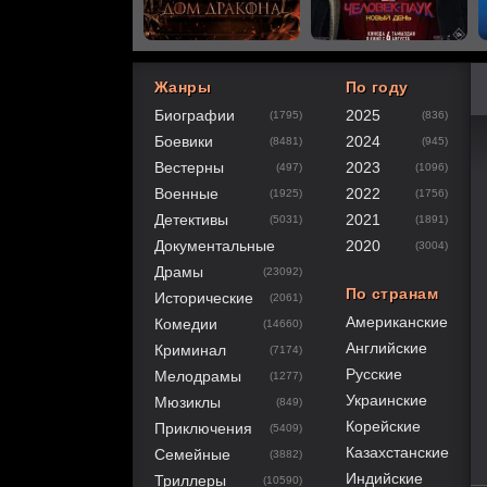
Жанры
По году
Биографии
2025
(1795)
(836)
Боевики
2024
(8481)
(945)
Вестерны
2023
(497)
(1096)
Военные
2022
(1925)
(1756)
Детективы
2021
(5031)
(1891)
Документальные
2020
(3004)
Драмы
(23092)
По странам
Исторические
(2061)
Американские
Комедии
(14660)
Английские
Криминал
(7174)
Русские
Мелодрамы
(1277)
Украинские
Мюзиклы
(849)
Корейские
Приключения
(5409)
Казахстанские
Семейные
(3882)
Индийские
Триллеры
(10590)