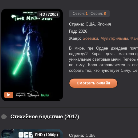
Сезон:
1
|
Серия:
8
HD (720p)
Страна:
США, Япония
Год:
2026
Жанр:
Боевики
,
Мультфильмы
,
Фан
В мире, где Орден джедаев почт
надежду? Кара, дочь мастера-о
уникальные световые мечи. Теперь о
во тьму. Кара отправляется в оп
собрать тех, кто чувствует Силу. Её
Смотреть онлайн
Стихийное бедствие (2017)
FHD (1080p)
Страна:
США