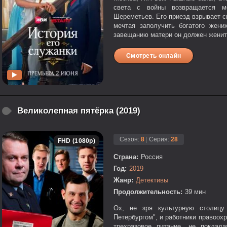
света с войны возвращается м
Шереметьев. Его приезд взрывает св
мечтая заполучить богатого жен
завещанию матери он должен женить
Смотреть онлайн
Великолепная пятёрка (2019)
Сезон:
8
|
Серия:
28
FHD (1080p)
Страна:
Россия
Год:
2019
Жанр:
Детективы
Продолжительность:
39 мин
Ох, не зря культурную столицу
Петербургом", и работники правоох
трехразовое питание, не поклад