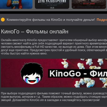
Комментируйте фильмы на KinoGo и получайте деньги!
Подро
КиноГо – Фильмы онлайн
Онлайн-кинотеатр KinoGo предоставляет зрителям обширный выбор кинофи
человек сможет найти для себя подходящий вариант приятного времяпрово
смотреть кинофильмы в Full HD качестве, не выходя из дома. При этом кино
досуг еще приятнее. Предусмотрен простой и удобный поиск, облегчающий 
чтобы быстро найти нужное кино.
При выборе подходящего фильма поможет точный фильтр, можно руководств
годом выпуска, актером и т.д.. Таким образом, можно подобрать стоящую ка
эмоций. Добавляйте KinoGo.vin в закладки и наслаждйтесь просмотром!