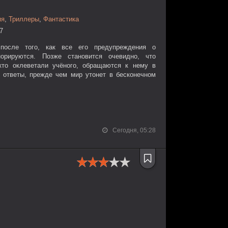
ия
,
Триллеры
,
Фантастика
27
после того, как все его предупреждения о
рируются. Позже становится очевидно, что
 кто оклеветали учёного, обращаются к нему в
т ответы, прежде чем мир утонет в бесконечном
Сегодня, 05:28