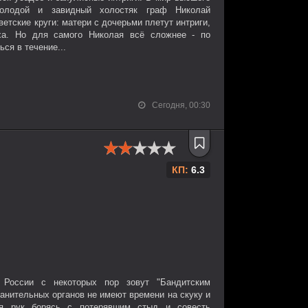
олодой и завидный холостяк граф Николай
етские круги: матери с дочерьми плетут интриги,
иха. Но для самого Николая всё сложнее - по
ся в течение...
Сегодня, 00:30
КП:
6.3
 России с некоторых пор зовут "Бандитским
ранительных органов не имеют времени на скуку и
ая рук борясь с потерявшим стыд и совесть