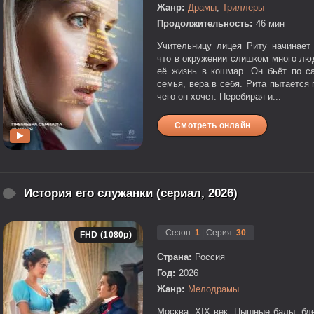
Жанр:
Драмы
,
Триллеры
Продолжительность:
46 мин
Учительницу лицея Риту начинает 
что в окружении слишком много лю
её жизнь в кошмар. Он бьёт по са
семья, вера в себя. Рита пытается 
чего он хочет. Перебирая и...
Смотреть онлайн
История его служанки (сериал, 2026)
Сезон:
1
|
Серия:
30
FHD (1080p)
Страна:
Россия
Год:
2026
Жанр:
Мелодрамы
Москва, XIX век. Пышные балы, бл