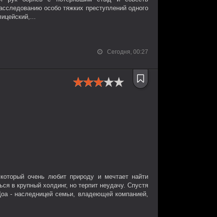
асследованию особо тяжких преступлений одного
ицейский,...
Сегодня, 00:27
который очень любит природу и мечтает найти
ся в крупный холдинг, но терпит неудачу. Спустя
Доа - наследницей семьи, владеющей компанией,