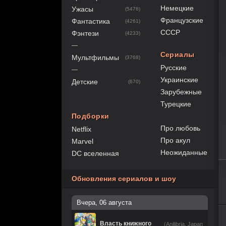
Немецкие
Ужасы
(5476)
Французские
Фантастика
(4261)
СССР
Фэнтези
(4233)
—
Сериалы
Мультфильмы
(3768)
Русские
—
Украинские
Детские
(670)
Зарубежные
Турецкие
Подборки
Про любовь
Netflix
Про акул
Marvel
Неожиданные
DC вселенная
Обновления сериалов и шоу
Вчера, 06 августа
80
1
2
3
4
5
Власть книжного
(Anilibria, Japan