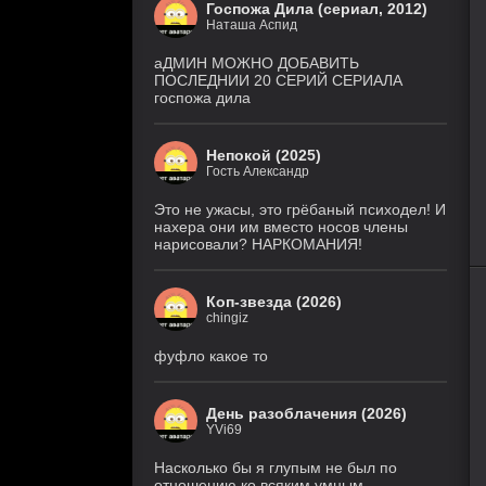
Госпожа Дила (сериал, 2012)
8
Наташа Аспид
Звёздные войны: Видения.
серия
Девятый джедай
(Cold
1 сезон
аДМИН МОЖНО ДОБАВИТЬ
Film)
ПОСЛЕДНИИ 20 СЕРИЙ СЕРИАЛА
госпожа дила
6 серия
Ира
(Рус. Оригинальный, Рус.
2 сезон
Ориг. (без цензуры))
Непокой (2025)
Гость Александр
Великолепная
26 серия
Пятерка
(Рус.
Оригинальный)
8 сезон
Это не ужасы, это грёбаный психодел! И
нахера они им вместо носов члены
нарисовали? НАРКОМАНИЯ!
Игра
18 серия
лжецов
(Anilibria, Japan Original,
AniMaunt)
1 сезон
80
1
2
3
4
5
Коп-звезда (2026)
chingiz
История его
28 серия
служанки
(Рус.
Оригинальный)
1 сезон
фуфло какое то
5 серия
Настоящий
(TVShows,
американец /
День разоблачения (2026)
Eng.Original,
Всеамериканский
HDRezka Studio,
YVi69
8 сезон
Cold Film, Original)
Насколько бы я глупым не был по
отношению ко всяким умным