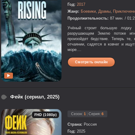
Год:
2017
Жанр:
Боевики
,
Драмы
,
Приключен
Продолжительность:
87 мин. / 01:
Учёный строит большую лодку 
разрушающем Землю потоке игно
произойдет бедствие. Теперь те,
отчаянии, садятся в ковчег и ищу
море....
Смотреть онлайн
Фейк (сериал, 2025)
Сезон:
1
|
Серия:
6
FHD (1080p)
Страна:
Россия
Год:
2025