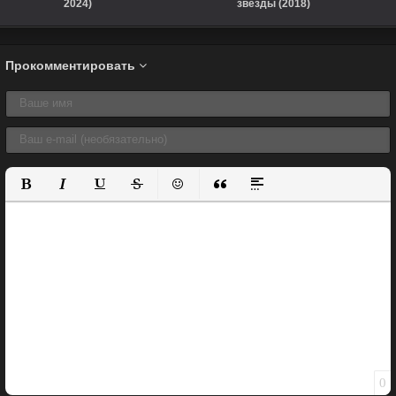
2024)
звёзды (2018)
Прокомментировать
Полужирный
Курсив
Подчеркнутый
Зачеркнутый
Вставить смайлик
Вставка цитаты
Вставка спойлера
0