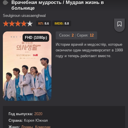
Врачебная мудрость / Мудрая жизнь в
больнице
Seulgiroun uisasaenghwal
КП:
8.6
IMDB:
8.8
Сезон:
2
|
Серия:
12
FHD (1080p)
Истории врачей и медсестёр, которые
окончили один медуниверситет в 1999
году и теперь работают вместе.
Год выпуска:
2020
Страна:
Корея Южная
Жанр:
Драмы
,
Комедии