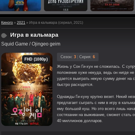
Киного
»
2021
» Игра в кальмара (сериал, 2021)
Игра в кальмара
Squid Game / Ojingeo geim
Сезон:
3
|
Серия:
6
FHD (1080p)
Жизнь у Сон Ги-хун не сложилась. С супр
положение хуже некуда, ведь он нигде не
удается выиграть некую сумму денег на с
быстро расходятся.
Однажды Ги-хуну крупно везет. Некий нез
предлагает сыграть с ним в игру в кальм
ему большой куш. Но это всего лишь нача
состязании на выживание, сможет стать 
40 миллионов долларов.