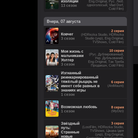
изоляции
Eng.Original, Рус. Люб.
одноголосый, Vlad Dorf,
13 сезон
Cold Film)
Вчера, 07 августа
2 серия
Ковчег
(HDRezka Studio, HDRezka
3 сезон
Studio (укр), Eng.Original,
TVShows, Cold Film)
10 серия
Моя жизнь с
(Рус. Дублированный,
мальчиками
Укр. Дубльований,
Уолтер
Eng.Original, Так Треба
3 сезон
Продакшн, Cold Film)
Изгнанный
реинкарнированный
тяжёлый рыцарь не
6 серия
имеет себе равных в
(AniMaunt)
знаниях игры
1 сезон
Возможная любовь
8 серия
1 сезон
(MyDizi)
Звёздный
3 серия
(LostFilm, HDRezka Studio,
путь:
TVShows, Цікава Ідея
Странные
(укр), Eng.Original,
новые