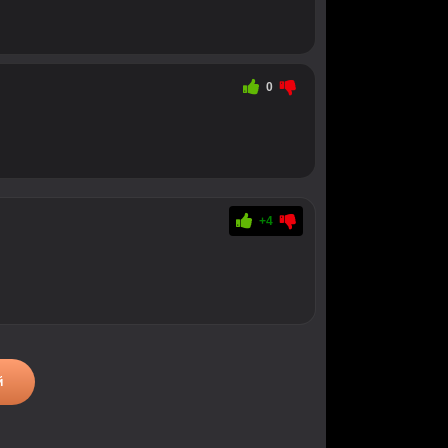
0
+4
й