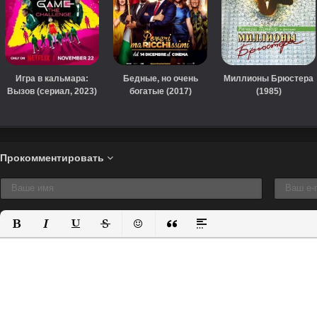
Игра в кальмара:
Бедные, но очень
Миллионы Брюстера
Вызов (сериал, 2023)
богатые (2017)
(1985)
Прокомментировать
Полужирный
Курсив
Подчеркнутый
Зачеркнутый
Вставить смайлик
Вставка цитаты
Вставка спойлера