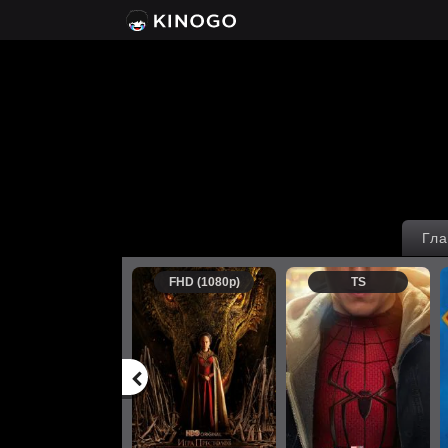
Гла
FHD (1080p)
TS