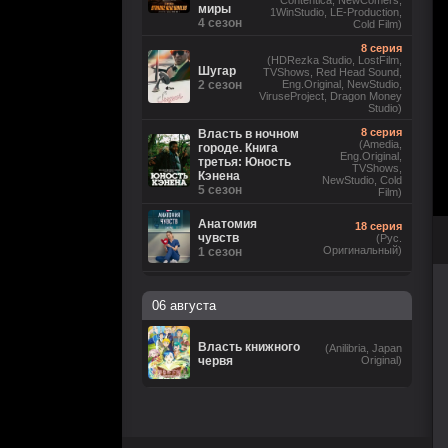
Contentica, NewComers,
миры
1WinStudio, LE-Production,
4 сезон
Cold Film)
8 серия
(HDRezka Studio, LostFilm,
Шугар
TVShows, Red Head Sound,
2 сезон
Eng.Original, NewStudio,
ViruseProject, Dragon Money
Studio)
8 серия
Власть в ночном
(Amedia,
городе. Книга
Eng.Original,
третья: Юность
TVShows,
Кэнена
NewStudio, Cold
5 сезон
Film)
Анатомия
18 серия
чувств
(Рус.
Оригинальный)
1 сезон
6 серия
(Невафильм, LostFilm,
06 августа
HDRezka Studio, Eng.Original,
DniproFilm (укр), TVShows,
Бункер
NewComers, Red Head Sound,
3 сезон
1WinStudio, LE-Production, М.
Власть книжного
(Anilibria, Japan
Яроцкий, Cold Film, rus0, rus1,
червя
Original)
rus2, rus3, rus4, rus5, rus6,
eng7)
Коп-звезда
13 серия
1 сезон
(Рус. Оригинальный)