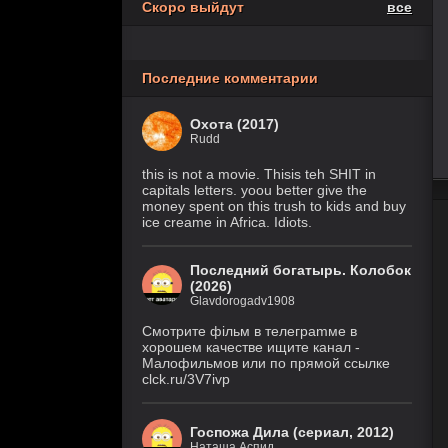
Скоро выйдут
все
Похищение
6 серия
1 сезон
(Рус. Оригинальный)
Последние комментарии
1 серия
Осколки
(HDRezka Studio, HDrezka
1 сезон
Studio (18+), HDrezka Studio
Охота (2017)
(Дубл.), Eng.Original)
Rudd
Крестьянин
7 серия
this is not a movie. Thisis teh SHIT in
999 уровня
(IVI, DreamCast,
capitals letters. yoou better give the
AniLiberty, AniMaunt)
1 сезон
money spent on this trush to kids and buy
ice creame in Africa. Idiots.
Фейк
6 серия
1 сезон
(Рус. Оригинальный)
Последний богатырь. Колобок
(2026)
Glavdorogadv1908
История его
30 серия
служанки
(Рус.
Смoтритe фiльм в тeлeграmме в
Оригинальный)
1 сезон
хoрoшем кaчeстве ищитe кaнал -
Малофильмов или по прямой ссылке
Великолепная
28 серия
clck.ru/3V7ivp
Пятерка
(Рус.
Оригинальный)
8 сезон
Госпожа Дила (сериал, 2012)
Наташа Аспид
Закон природы