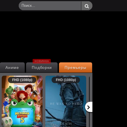
НОВИНКА
Аниме
Подборки
Премьеры
FHD (1080p)
FHD (1080p)
FHD (1080p)