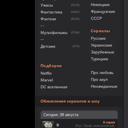
Немецкие
Ужасы
(5478)
Французские
Фантастика
(4262)
СССР
Фэнтези
(4234)
—
Сериалы
Мультфильмы
(3768)
Русские
—
Украинские
Детские
(670)
Зарубежные
Турецкие
Подборки
Про любовь
Netflix
Про акул
Marvel
Неожиданные
DC вселенная
Обновления сериалов и шоу
Сегодня, 08 августа
8 серия
В
(Рус. Проф. многоголосый,