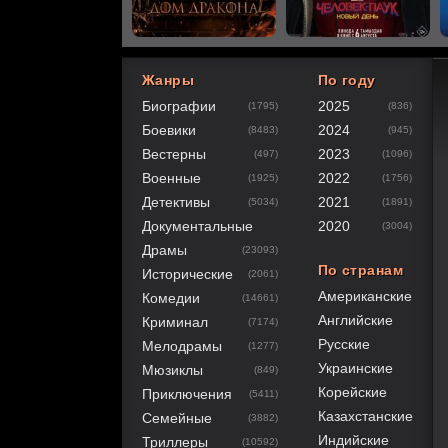
Жанры
По году
Биографии
2025
(1795)
(836)
80
1
2
3
4
5
Боевики
2024
(8483)
(945)
Вестерны
2023
(497)
(1096)
Военные
2022
(1925)
(1756)
Детективы
2021
(5034)
(1891)
Документальные
2020
(3004)
Драмы
(23093)
По странам
Исторические
(2061)
Американские
Комедии
(14661)
Английские
Криминал
(7174)
Русские
Мелодрамы
(1277)
Украинские
Мюзиклы
(849)
Корейские
Приключения
(5411)
Казахстанские
Семейные
(3882)
Индийские
Триллеры
(10592)