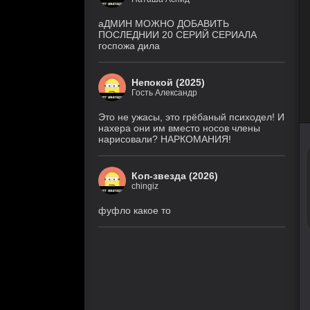
9 серия
1 сезон
(DiziDenizi, MyDizi)
аДМИН МОЖНО ДОБАВИТЬ
ПОСЛЕДНИИ 20 СЕРИЙ СЕРИАЛА
госпожа дила
Медиум
4 серия
5 сезон
(Рус. Оригинальный)
Непокой (2025)
Гость Александр
Холод
4 серия
1 сезон
(Рус. Оригинальный)
Это не ужасы, это грёбаный психодел! И
нахера они им вместо носов члены
нарисовали? НАРКОМАНИЯ!
Коп-звезда (2026)
chingiz
фуфло какое то