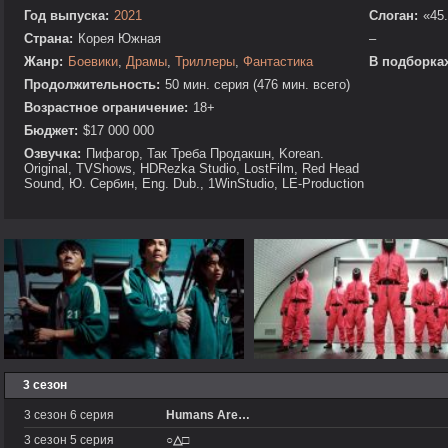
Год выпуска:
2021
Слоган:
«45.
Страна:
Корея Южная
–
Жанр:
Боевики
,
Драмы
,
Триллеры
,
Фантастика
В подборках
Продолжительность:
50 мин. серия (476 мин. всего)
Возрастное ограничение:
18+
Бюджет:
$17 000 000
Озвучка:
Пифагор, Так Треба Продакшн, Korean.
Original, TVShows, HDRezka Studio, LostFilm, Red Head
Sound, Ю. Сербин, Eng. Dub., 1WinStudio, LE-Production
3 сезон
3 сезон 6 серия
Humans Are…
3 сезон 5 серия
○△□