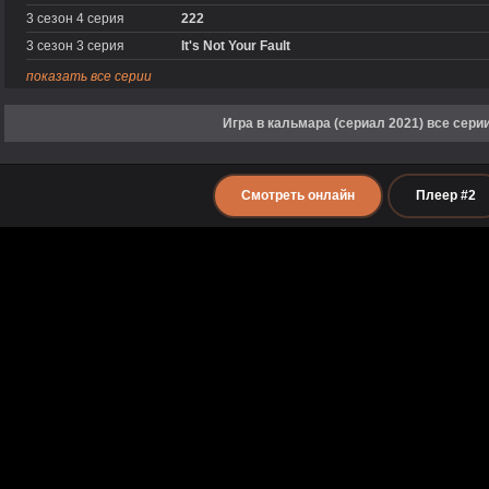
3 сезон 4 серия
222
3 сезон 3 серия
It's Not Your Fault
показать все серии
Игра в кальмара (сериал 2021) все сери
Смотреть онлайн
Плеер #2