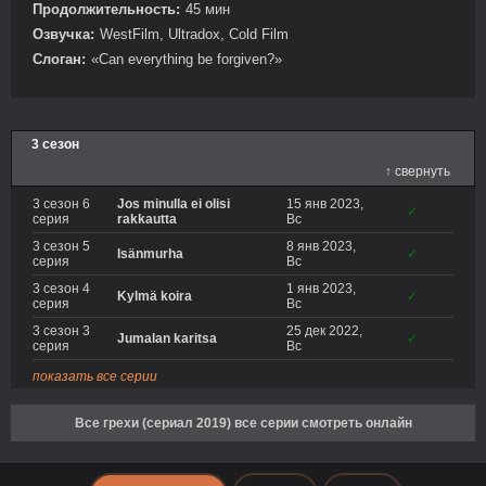
Продолжительность:
45 мин
Озвучка:
WestFilm, Ultradox, Cold Film
Слоган:
«Can everything be forgiven?»
3 сезон
↑ свернуть
3 сезон 6
Jos minulla ei olisi
15 янв 2023,
✓
серия
rakkautta
Вс
3 сезон 5
8 янв 2023,
Isänmurha
✓
серия
Вс
3 сезон 4
1 янв 2023,
Kylmä koira
✓
серия
Вс
3 сезон 3
25 дек 2022,
Jumalan karitsa
✓
серия
Вс
показать все серии
Все грехи (сериал 2019) все серии смотреть онлайн