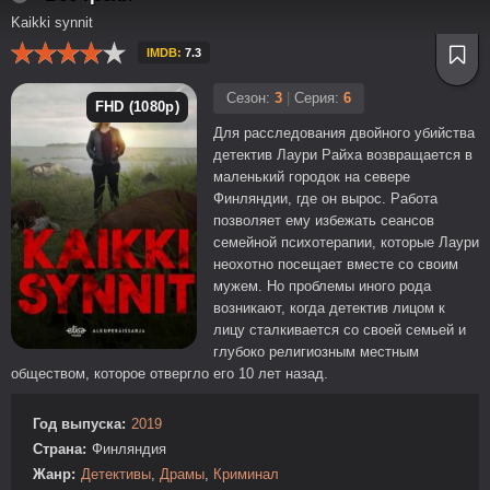
Kaikki synnit
IMDB:
7.3
Сезон:
3
|
Серия:
6
FHD (1080p)
Для расследования двойного убийства
детектив Лаури Райха возвращается в
маленький городок на севере
Финляндии, где он вырос. Работа
позволяет ему избежать сеансов
семейной психотерапии, которые Лаури
неохотно посещает вместе со своим
мужем. Но проблемы иного рода
возникают, когда детектив лицом к
лицу сталкивается со своей семьей и
глубоко религиозным местным
обществом, которое отвергло его 10 лет назад.
Год выпуска:
2019
Страна:
Финляндия
Жанр:
Детективы
,
Драмы
,
Криминал