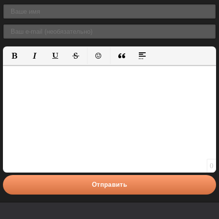
Полужирный
Курсив
Подчеркнутый
Зачеркнутый
Вставить смайлик
Вставка цитаты
Вставка спойлера
0
Отправить