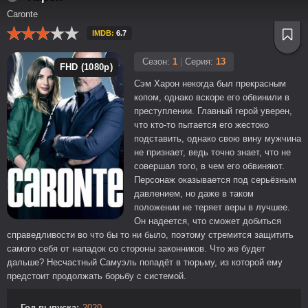
Caronte
IMDB:
6.7
Сезон:
1
|
Серия:
13
FHD (1080p)
Сэм Харон некогда был прекрасным
копом, однако вскоре его обвинили в
преступлении. Главный герой уверен,
что кто-то пытается его жестоко
подставить, однако свою вину мужчина
не признает, ведь точно знает, что не
совершал того, в чем его обвиняют.
Персонаж оказывается под серьёзным
давлением, но даже в таком
положении не теряет веры в лучшее.
Он надеется, что сможет добиться
справедливости во что бы то ни было, поэтому стремится защитить
самого себя от нападок со стороны законников. Что же будет
дальше? Несчастный Самуэль попадёт в тюрьму, из которой ему
предстоит продолжать борьбу с системой.
Год выпуска:
2020