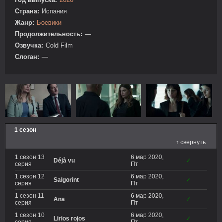
Страна:
Испания
Жанр:
Боевики
Продолжительность:
—
Озвучка:
Cold Film
Слоган:
—
1 сезон
↑ свернуть
1 сезон 13
6 мар 2020,
Déjà vu
✓
серия
Пт
1 сезон 12
6 мар 2020,
Salgorint
✓
серия
Пт
1 сезон 11
6 мар 2020,
Ana
✓
серия
Пт
1 сезон 10
6 мар 2020,
Lirios rojos
✓