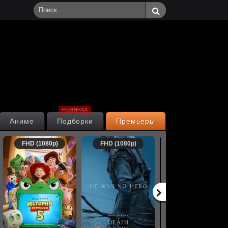
НОВИНКА
Аниме
Подборки
Премьеры
FHD (1080p)
FHD (1080p)
FHD (1080p)