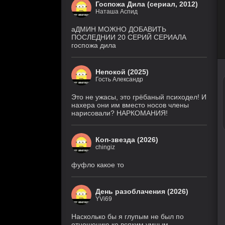
Госпожа Дила (сериал, 2012)
Наташа Аспид
аДМИН МОЖНО ДОБАВИТЬ
ПОСЛЕДНИИ 20 СЕРИЙ СЕРИАЛА
госпожа дила
Непокой (2025)
Гость Александр
Это не ужасы, это грёбаный психодел! И
нахера они им вместо носов члены
нарисовали? НАРКОМАНИЯ!
Коп-звезда (2026)
chingiz
фуфло какое то
День разоблачения (2026)
YVi69
Насколько бы я глупым не был по
отношению ко всяким умным