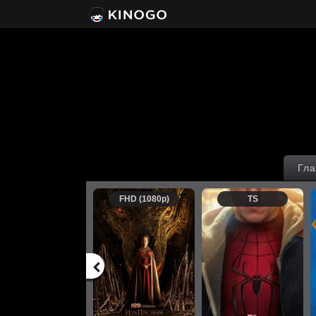
Гла
FHD (1080p)
TS