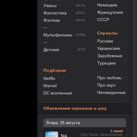
Немецкие
Ужасы
(5476)
Французские
Фантастика
(4261)
СССР
Фэнтези
(4233)
—
Сериалы
Мультфильмы
(3768)
Русские
—
Украинские
Детские
(670)
Зарубежные
Турецкие
Подборки
Про любовь
Netflix
Про акул
Marvel
Неожиданные
DC вселенная
Обновления сериалов и шоу
Вчера, 05 августа
1 серия
(Укр. Проф. багатоголосий,
Тед