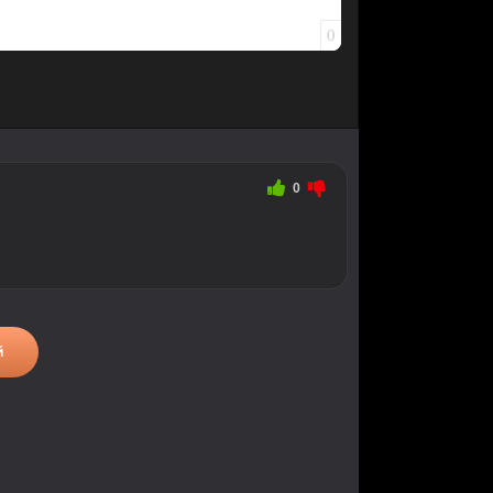
0
0
й