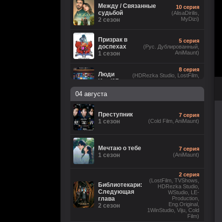
Между / Связанные
10 серия
судьбой
(AlisaDirilis,
MyDizi)
2 сезон
Призрак в
5 серия
доспехах
(Рус. Дублированный,
AniMaunt)
1 сезон
8 серия
Люди
(HDRezka Studio, LostFilm,
Икс ’97
NewComers, Flarrow Films,
Eng.Original, JASKIER, Рус.
2 сезон
04 августа
Люб. многоголосый, Cold Film)
5 серия
(LostFilm, HDRezka Studio,
Лаки
Преступник
7 серия
HDrezka Studio (18+),
1 сезон
1 сезон
(Cold Film, AniMaunt)
TVShows, Red Head Sound,
Eng.Original, Cold Film)
Анатомия
16 серия
Мечтаю о тебе
7 серия
чувств
(Рус.
1 сезон
(AniMaunt)
Оригинальный)
1 сезон
2 серия
8
Звёздные войны: Видения.
(LostFilm, TVShows,
серия
Библиотекари:
Девятый джедай
HDRezka Studio,
(Cold
Следующая
1 сезон
WStudio, LE-
Film)
глава
Production,
Eng.Original,
2 сезон
1WinStudio, Viju, Cold
6 серия
Ира
Film)
(Рус. Оригинальный, Рус.