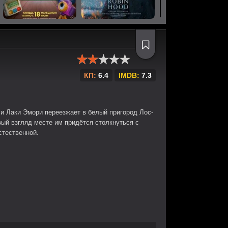
КП:
6.4
IMDB:
7.3
и Лаки Эмори переезжает в белый пригород Лос-
ый взгляд месте им придётся столкнуться с
стественной.