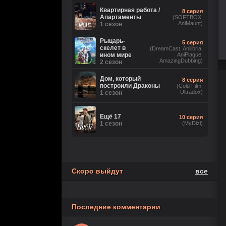
2 сезон
Ориг. (без цензуры))
Квартирная работа /
8 серия
Апартаменты
(SOFTBOX,
AniMaunt)
Великолепная
1 сезон
26 серия
Пятерка
(Рус.
Оригинальный)
8 сезон
Рыцарь-
5 серия
скелет в
(DreamCast, Anilibria,
ином мире
AniPlague,
Игра
18 серия
AmazingDubbing)
2 сезон
лжецов
(Anilibria, Japan Original,
AniMaunt)
1 сезон
Дом, который
8 серия
построили Драконы
(Cold Film,
Ultradox)
История его
1 сезон
28 серия
служанки
(Рус.
Оригинальный)
1 сезон
Ещё 17
10 серия
1 сезон
5 серия
(MyDizi)
Настоящий
(TVShows,
американец /
Eng.Original,
Всеамериканский
HDRezka Studio,
8 сезон
Cold Film, Original)
Скоро выйдут
все
Последние комментарии