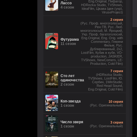
Eng.Original, Пифагор,
Лассо
HDRezka Studio, TVShows,
4 сезон
IdeaFilm, Цікава Ідея (укр),
ViruseProject)
2 серия
(Рус. Проф. многоголосый,
Рен-ТВ, Рус. Люб.
многоголосый, М. Яроцкий,
Укр. Проф. багатоголосий,
Eng.Original, Eng. Orig. with
Футурама
Commentary, Гемини
11 сезон
Фильм, Рус.
Дублированный, 2x2,
LostFilm, Кубик в кубе, VO-
production, JASKIER,
TVShows, NewComers, LE-
Production, Cold Film)
7 серия
(HDRezka Studio,
Сто лет
TVShows, LostFilm, Ю.
одиночества
Сербин, 1WinStudio,
2 сезон
Red Head Sound,
Eng.Original, Cold Film)
Коп-звезда
10 серия
1 сезон
(Рус. Оригинальный)
Число зверя
3 серия
1 сезон
(Рус. Оригинальный)