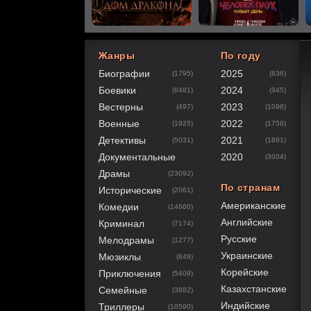
Жанры
По году
Биографии
2025
(1795)
(836)
40
1
2
3
4
5
Боевики
2024
(8481)
(945)
Вестерны
2023
(497)
(1096)
Военные
2022
(1925)
(1756)
Детективы
2021
(5031)
(1891)
Документальные
2020
(3004)
Драмы
(23092)
По странам
Исторические
(2061)
Американские
Комедии
(14660)
Английские
Криминал
(7174)
Русские
Мелодрамы
(1277)
Украинские
Мюзиклы
(849)
Корейские
Приключения
(5409)
Казахстанские
Семейные
(3882)
Индийские
Триллеры
(10590)