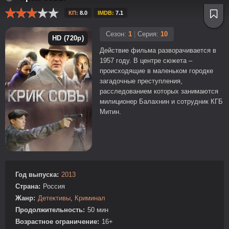
КП:
8.0
IMDB:
7.1
Сезон:
1
|
Серия:
10
HD (720p)
Действие фильма разворачивается в
1957 году. В центре сюжета –
происходящие в маленьком городке
загадочные преступления,
расследованием которых занимаются
милиционер Балахнин и сотрудник КГБ
Митин.
Год выпуска:
2013
Страна:
Россия
Жанр:
Детективы
,
Криминал
Продолжительность:
50 мин
Возрастное ограничение:
16+