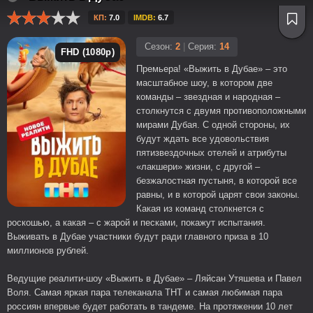
КП:
7.0
IMDB:
6.7
Сезон:
2
|
Серия:
14
FHD (1080p)
Премьера! «Выжить в Дубае» – это
масштабное шоу, в котором две
команды – звездная и народная –
столкнутся с двумя противоположными
мирами Дубая. С одной стороны, их
будут ждать все удовольствия
пятизвездочных отелей и атрибуты
«лакшери» жизни, с другой –
безжалостная пустыня, в которой все
равны, и в которой царят свои законы.
Какая из команд столкнется с
роскошью, а какая – с жарой и песками, покажут испытания.
Выживать в Дубае участники будут ради главного приза в 10
миллионов рублей.
Ведущие реалити-шоу «Выжить в Дубае» – Ляйсан Утяшева и Павел
Воля. Самая яркая пара телеканала ТНТ и самая любимая пара
россиян впервые будет работать в тандеме. На протяжении 10 лет