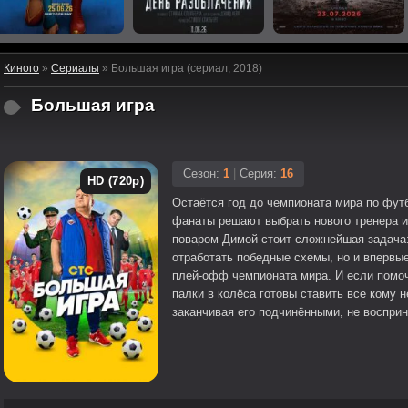
Киного
»
Сериалы
» Большая игра (сериал, 2018)
Большая игра
Сезон:
1
|
Серия:
16
HD (720p)
Остаётся год до чемпионата мира по фут
фанаты решают выбрать нового тренера и
поваром Димой стоит сложнейшая задача:
отработать победные схемы, но и впервы
плей-офф чемпионата мира. И если помоч
палки в колёса готовы ставить все кому н
заканчивая его подчинёнными, не воспри