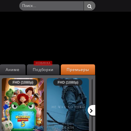
НОВИНКА
Аниме
Подборки
Премьеры
FHD (1080p)
FHD (1080p)
FHD (1080p)