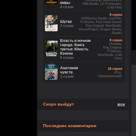
Contentica, NewComers,
миры
1WinStudio, LE-Production,
4 сезон
Cold Film)
8 серия
(HDRezka Studio, LostFilm,
Шугар
TVShows, Red Head Sound,
2 сезон
Eng.Original, NewStudio,
ViruseProject, Dragon Money
Studio)
8 серия
Власть в ночном
(Amedia,
городе. Книга
Eng.Original,
третья: Юность
TVShows,
Кэнена
NewStudio, Cold
5 сезон
Film)
Анатомия
18 серия
чувств
(Рус.
Оригинальный)
1 сезон
6 серия
(Невафильм, LostFilm,
HDRezka Studio, Eng.Original,
DniproFilm (укр), TVShows,
Бункер
NewComers, Red Head Sound,
3 сезон
Скоро выйдут
все
1WinStudio, LE-Production, М.
Яроцкий, Cold Film, rus0, rus1,
rus2, rus3, rus4, rus5, rus6,
eng7)
Последние комментарии
Коп-звезда
13 серия
1 сезон
(Рус. Оригинальный)