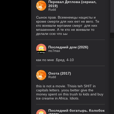
Перевал Дятлова (сериал,
2019)
Rudd
Похищение
6 серия
1 сезон
(Рус. Оригинальный)
Сынок прав. Всемнемцы нацисты и
кроме смерти для них еет не вего. Те
1 серия
кто воевали мрпзиии смерт для них
Осколки
(HDRezka Studio, HDrezka
мпааенние. А те кто не воевали то
1 сезон
Studio (18+), HDrezka Studio
делали ссю что ьы
(Дубл.), Eng.Original)
Крестьянин
7 серия
999 уровня
(IVI, DreamCast,
Последний дом (2026)
AniLiberty, AniMaunt)
1 сезон
mc7max
как по мне .Бред. 4-10
Фейк
6 серия
1 сезон
(Рус. Оригинальный)
Охота (2017)
Rudd
История его
30 серия
служанки
(Рус.
Оригинальный)
1 сезон
this is not a movie. Thisis teh SHIT in
capitals letters. yoou better give the
money spent on this trush to kids and buy
Великолепная
28 серия
ice creame in Africa. Idiots.
Пятерка
(Рус.
Оригинальный)
8 сезон
Последний богатырь. Колобок
Закон природы