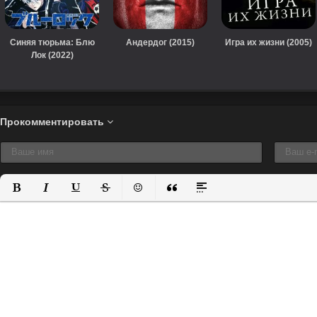
Синяя тюрьма: Блю
Андердог (2015)
Игра их жизни (2005)
Лок (2022)
Прокомментировать
Полужирный
Курсив
Подчеркнутый
Зачеркнутый
Вставить смайлик
Вставка цитаты
Вставка спойлера