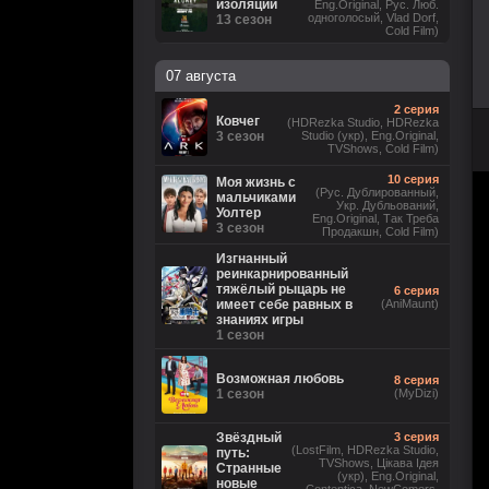
изоляции
Eng.Original, Рус. Люб.
одноголосый, Vlad Dorf,
13 сезон
Cold Film)
07 августа
2 серия
Ковчег
(HDRezka Studio, HDRezka
3 сезон
Studio (укр), Eng.Original,
TVShows, Cold Film)
10 серия
Моя жизнь с
(Рус. Дублированный,
мальчиками
Укр. Дубльований,
Уолтер
Eng.Original, Так Треба
3 сезон
Продакшн, Cold Film)
Изгнанный
реинкарнированный
тяжёлый рыцарь не
6 серия
имеет себе равных в
(AniMaunt)
знаниях игры
1 сезон
Возможная любовь
8 серия
1 сезон
(MyDizi)
Звёздный
3 серия
(LostFilm, HDRezka Studio,
путь:
TVShows, Цікава Ідея
Странные
(укр), Eng.Original,
новые