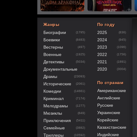
Жанры
По году
Биографии
2025
(1795)
(836)
40
1
2
3
4
5
Боевики
2024
(8483)
(945)
Вестерны
2023
(497)
(1096)
Военные
2022
(1925)
(1756)
Детективы
2021
(5034)
(1891)
Документальные
2020
(3004)
Драмы
(23093)
По странам
Исторические
(2061)
Американские
Комедии
(14661)
Английские
Криминал
(7174)
Русские
Мелодрамы
(1277)
Украинские
Мюзиклы
(849)
Корейские
Приключения
(5411)
Казахстанские
Семейные
(3882)
Индийские
Триллеры
(10592)