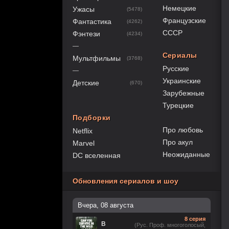
Немецкие
Ужасы
(5478)
Французские
Фантастика
(4262)
СССР
Фэнтези
(4234)
—
Сериалы
Мультфильмы
(3768)
Русские
—
Украинские
Детские
(670)
Зарубежные
Турецкие
Подборки
Про любовь
Netflix
Про акул
Marvel
Неожиданные
DC вселенная
Обновления сериалов и шоу
Вчера, 08 августа
8 серия
В
(Рус. Проф. многоголосый,