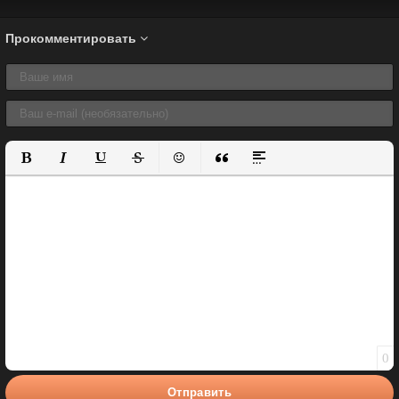
Прокомментировать
Полужирный
Курсив
Подчеркнутый
Зачеркнутый
Вставить смайлик
Вставка цитаты
Вставка спойлера
0
Отправить