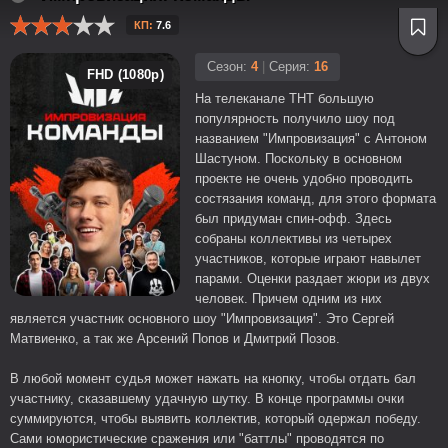
КП:
7.6
Сезон:
4
|
Серия:
16
FHD (1080p)
На телеканале ТНТ большую
популярность получило шоу под
названием "Импровизация" с Антоном
Шастуном. Поскольку в основном
проекте не очень удобно проводить
состязания команд, для этого формата
был придуман спин-офф. Здесь
собраны коллективы из четырех
участников, которые играют навылет
парами. Оценки раздает жюри из двух
человек. Причем одним из них
является участник основного шоу "Импровизация". Это Сергей
Матвиенко, а так же Арсений Попов и Дмитрий Позов.
В любой момент судья может нажать на кнопку, чтобы отдать бал
участнику, сказавшему удачную шутку. В конце программы очки
суммируются, чтобы выявить коллектив, который одержал победу.
Сами юмористические сражения или "баттлы" проводятся по